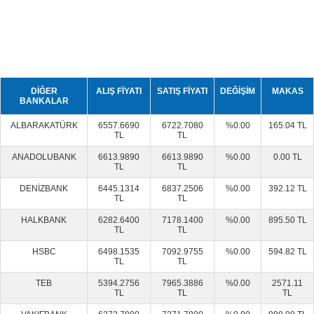
DİĞER
ALIŞ FİYATI
SATIŞ FİYATI
DEĞİŞİM
MAKAS
BANKALAR
ALBARAKATÜRK
6557.6690
6722.7080
%0.00
165.04 TL
TL
TL
ANADOLUBANK
6613.9890
6613.9890
%0.00
0.00 TL
TL
TL
DENİZBANK
6445.1314
6837.2506
%0.00
392.12 TL
TL
TL
HALKBANK
6282.6400
7178.1400
%0.00
895.50 TL
TL
TL
HSBC
6498.1535
7092.9755
%0.00
594.82 TL
TL
TL
TEB
5394.2756
7965.3886
%0.00
2571.11
TL
TL
TL