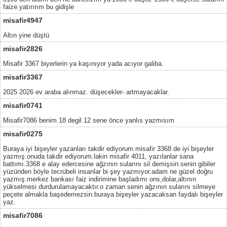
faize yatırırım bu gidişle
misafir4947
Altın yine düştü
misafir2826
Misafir 3367 biyerlerin ya kaşınıyor yada acıyor galiba.
misafir3367
2025 2026 ev araba alınmaz. düşecekler- artmayacaklar.
misafir0741
Misafir7086 benim 18 degil 12 sene önce yanlıs yazmısım
misafir0275
Buraya iyi bişeyler yazanları takdir ediyorum.misafir 3368 de iyi bişeyler
yazmış.onuda takdir ediyorum.lakin misafir 4011, yazılanlar sana
battımı.3368 e alay edercesine ağzının sularını sil demişsin.senin gibiler
yüzünden böyle tecrübeli insanlar bi şey yazmıyor.adam ne güzel doğru
yazmış.merkez bankası faiz indirimine başladımı ons,dolar,altının
yükselmesi durdurulamayacaktır.o zaman senin ağzının sularını silmeye
peçete almakla başedemezsin.buraya bişeyler yazacaksan faydalı bişeyler
yaz.
misafir7086