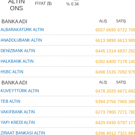
ALTIN
FİYAT ($)
% 0.34
ONS
BANKA ADI
ALIŞ
SATIŞ
ALBARAKATÜRK ALTIN
6557.6690
6722.70
ANADOLUBANK ALTIN
6613.9890
6613.98
DENİZBANK ALTIN
6445.1314
6837.25
HALKBANK ALTIN
6282.6400
7178.14
HSBC ALTIN
6498.1535
7092.97
BANKA ADI
ALIŞ
SATIŞ
KUVEYTTÜRK ALTIN
6478.2020
6671.68
TEB ALTIN
5394.2756
7965.38
VAKIFBANK ALTIN
6273.7800
7271.78
YAPI KREDİ ALTIN
6429.5930
6797.17
ZİRAAT BANKASI ALTIN
6396.4012
7321.88