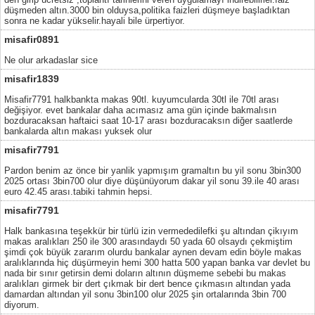
düşmeden altın.3000 bin olduysa,politika faizleri düşmeye başladıktan
sonra ne kadar yükselir.hayali bile ürpertiyor.
misafir0891
Ne olur arkadaslar sice
misafir1839
Misafir7791 halkbankta makas 90tl. kuyumcularda 30tl ile 70tl arası
değişiyor. evet bankalar daha acımasız ama gün içinde bakmalısın
bozduracaksan haftaici saat 10-17 arası bozduracaksın diğer saatlerde
bankalarda altın makası yuksek olur
misafir7791
Pardon benim az önce bir yanlik yapmışım gramaltın bu yil sonu 3bin300
2025 ortası 3bin700 olur diye düşünüyorum dakar yil sonu 39.ile 40 arası
euro 42.45 arası.tabiki tahmin hepsi.
misafir7791
Halk bankasına teşekkür bir türlü izin vermededilefki şu altından çikıyım
makas aralıkları 250 ile 300 arasındaydı 50 yada 60 olsaydı çekmiştim
şimdi çok büyük zararım olurdu bankalar aynen devam edin böyle makas
aralıklarında hiç düşürmeyin hemi 300 hatta 500 yapan banka var devlet bu
nada bir sınır getirsin demi doların altının düşmeme sebebi bu makas
aralıkları girmek bir dert çıkmak bir dert bence çıkmasın altından yada
damardan altından yil sonu 3bin100 olur 2025 şin ortalarında 3bin 700
diyorum.