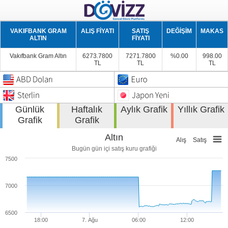
VAKIFBANK GRAM
ALIŞ FİYATI
SATIŞ
DEĞİŞİM
MAKAS
ALTIN
FİYATI
Vakıfbank Gram Altın
6273.7800
7271.7800
%0.00
998.00
TL
TL
TL
Günlük
Haftalık
Aylık Grafik
Yıllık Grafik
Grafik
Grafik
Altın
Alış
Satış
Bugün gün içi satış kuru grafiği
7500
7000
6500
18:00
7. Ağu
06:00
12:00