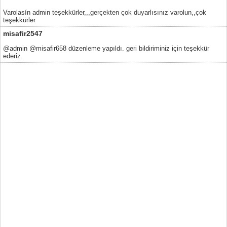
Varolasín admin teşekkürler,,,gerçekten çok duyarlısınız varolun,,çok
teşekkürler
misafir2547
@admin @misafir658 düzenleme yapıldı. geri bildiriminiz için teşekkür
ederiz.