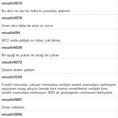
misafir3676
Bu altın ne olur bu hafta ki yorumları alalımm
misafir4578
Gram altın daha da artar mı sizce
misafir694
9072 noldu patladı mı dolar, çok bilmiş
misafir6036
Bir aşaği iki yukarı iki asağı bir yukarı
misafir9072
Dolarre dolarrr patlarrr
misafir3105
Emekli memurlar, çalışan memurlara verilipte emekli memurlara verilmeyen
seyyanen maaş artışını hemde kimi memur emeklilerine verilipte kimi
emekli memurlara verilmeyen 3600 ek göstergenin verilmesini bekliyarlar.
misafir0997
Doları indirenin
misafir3956