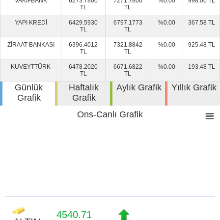
VAKIFBANK
6273.7800
7271.7800
%0.00
998.00 TL
TL
TL
YAPI KREDİ
6429.5930
6797.1773
%0.00
367.58 TL
TL
TL
ZİRAAT BANKASI
6396.4012
7321.8842
%0.00
925.48 TL
TL
TL
KUVEYTTÜRK
6478.2020
6671.6822
%0.00
193.48 TL
TL
TL
Günlük
Haftalık
Aylık Grafik
Yıllık Grafik
Grafik
Grafik
Ons-Canlı Grafik
4540.71