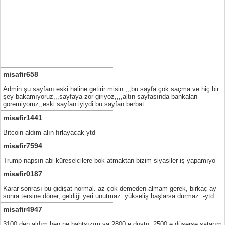
misafir658
Admin şu sayfanı eski haline getirir misin ,,,bu sayfa çok saçma ve hiç bir
şey bakamıyoruz,,,sayfaya zor giriyoz,,,,altın sayfasında bankaları
göremiyoruz,,eski sayfan iyiydi bu sayfan berbat
misafir1441
Bitcoin aldım alın fırlayacak ytd
misafir7594
Trump napsın abi küreselcilere bok atmaktan bizim siyasiler iş yapamıyo
misafir0187
Karar sonrası bu gidişat normal. az çok demeden almam gerek, birkaç ay
sonra tersine döner, geldiği yeri unutmaz. yükseliş başlarsa durmaz. -ytd
misafir4947
3100 den aldım ben ne bahtsızım ya 2800 e düştü. 2500 e düşerse satarım