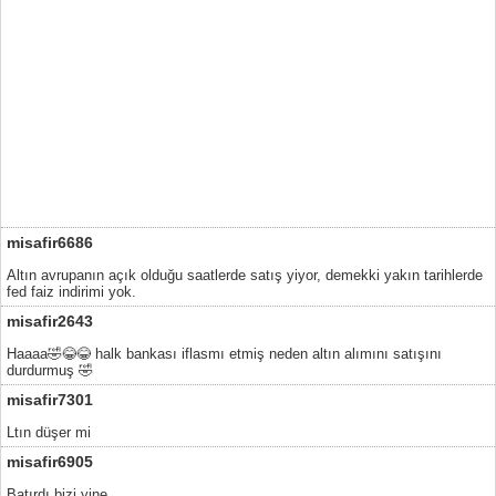
misafir6686
Altın avrupanın açık olduğu saatlerde satış yiyor, demekki yakın tarihlerde
fed faiz indirimi yok.
misafir2643
Haaaa🤣😂😂 halk bankası iflasmı etmiş neden altın alımını satışını
durdurmuş 🤣
misafir7301
Ltın düşer mi
misafir6905
Batırdı bizi yine