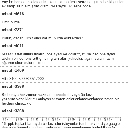
Vay be ben de eskilerdenim platin özcan ümit serra ne güzeldi eski günler.
ev satıp altın almıştım gramı 49 liraydı. 18 sene önce.
misafir4618
Umit burda
misafir7371
Platin, özcan, ümit olan var mı burda eskilerden?
misafir4011
Misafir 3368 altinin fiyatını ons fiyatı ve dolar fiyatı belirler. ona fiyatı
abdnin elinde. ons arttıgı icin gram altın yükseldi. ağzın sulanmasın
ağzının akan sularını bi sil.
misafir1409
Altın3100.59003007.7900
misafir3368
Be buraya her zaman yazmam.senede iki veya üç kez
yazarım.yazdıklarımı anlayanlar zaten anlar.anlamayanlarada zaten bir
faydası olmaz.ytd
misafir3368
🇹🇷🇹🇷🇹🇷🇹🇷🇹🇷🇹🇷🇹🇷🇹🇷🇹🇷🇹🇷🇹🇷🇹🇷🇹🇷🇹🇷🇹🇷🇹🇷
16. ppk toplantıları ayda bir kez olur.isteyenler tcmb takvim diye google
den girip ücretsiz ,toplantı tarihlerini veren uygulamayı indirebilirler.faiz