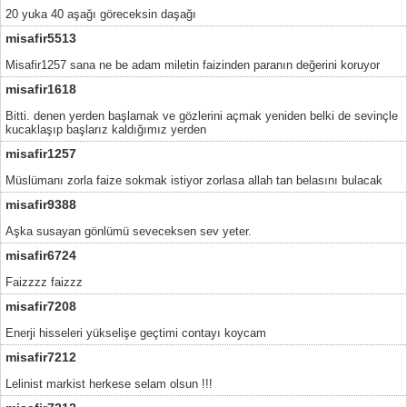
20 yuka 40 aşağı göreceksin daşağı
misafir5513
Misafir1257 sana ne be adam miletin faizinden paranın değerini koruyor
misafir1618
Bitti. denen yerden başlamak ve gözlerini açmak yeniden belki de sevinçle
kucaklaşıp başlarız kaldığımız yerden
misafir1257
Müslümanı zorla faize sokmak istiyor zorlasa allah tan belasını bulacak
misafir9388
Aşka susayan gönlümü seveceksen sev yeter.
misafir6724
Faizzzz faizzz
misafir7208
Enerji hisseleri yükselişe geçtimi contayı koycam
misafir7212
Lelinist markist herkese selam olsun !!!