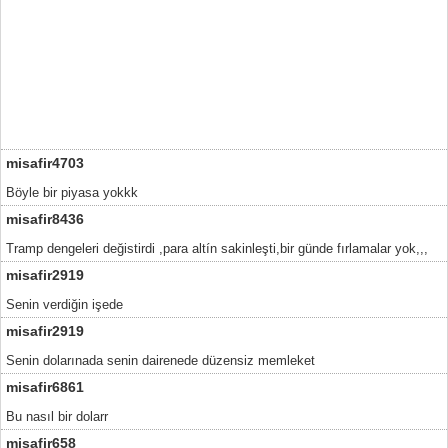
misafir4703
Böyle bir piyasa yokkk
misafir8436
Tramp dengeleri değistirdi ,para altín sakinleşti,bir günde fırlamalar yok,,,
misafir2919
Senin verdiğin işede
misafir2919
Senin dolarınada senin dairenede düzensiz memleket
misafir6861
Bu nasıl bir dolarr
misafir658