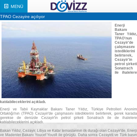
MENÜ
TPAO Cezayire açılıyor
Enerji
Bakanı
Taner Yıldız,
TPAO'nun
Cezayir'de
çalışmasını
istediklerini
belirterek,
Cezayir'in
petrol şirketi
Sonatrach
ile ihalelere
katılabileceklerini açıkladı.
Enerji ve Tabii Kaynaklar Bakanı Taner Yıldız, Türkiye Petrolleri Anonim
Ortaklığı'nın (TPAO) Cezayir'de çalışmasını istediklerini belirterek, gerek karada
gerekse de denizde Cezayir'in petrol şirketi Sonatrach ile de ihalelere
katılabileceklerini açıkladı.
Bakan Yıldız, Cezayir, Libya ve Katar temaslarının ilk durağı olan Cezayir'de, Enerji
ve Madenler Bakanı Youcef Yousfi ile görüştü. Daha sonra Cezayirli ve Türk basın