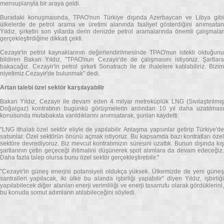
mensuplarıyla bir araya geldi.
Buradaki konuşmasında, TPAO'nun Türkiye dışında Azerbaycan ve Libya gibi
ülkelerde de petrol arama ve üretimi alanında faaliyet gösterdiğini anımsatan
Yıldız, şirketin son yıllarda derin denizde petrol aramalarında önemli çalışmalar
gerçekleştirdiğine dikkati çekti.
Cezayir'in petrol kaynaklarının değerlendirilmesinde TPAO'nun istekli olduğunu
bildiren Bakan Yıldız, "TPAO'nun Cezayir'de de çalışmasını istiyoruz. Şartlara
bakacağız. Cezayir'in petrol şirketi Sonatrach ile de ihalelere katılabiliriz. Bizim
niyetimiz Cezayir'de bulunmak" dedi.
Artan talebi özel sektör karşılayabilir
Bakan Yıldız, Cezayir ile devam eden 4 milyar metreküplük LNG (Sıvılaştırılmış
Doğalgaz) kontratının bugünkü görüşmelerin ardından 10 yıl daha uzatılması
konusunda mutabakata varıldıklarını anımsatarak, şunları kaydetti:
"LNG ithalatı özel sektör eliyle de yapılabilir. Anlaşma yapsınlar getirip Türkiye'de
satsınlar. Özel sektörün önünü açmak istiyoruz. Bu kapsamda bazı kontratları özel
sektöre devrediyoruz. Biz mevcut kontratımızın süresini uzattık. Bunun dışında kış
şartlarının çetin geçeceği ihtimalini düşünerek spot alımlara da devam edeceğiz.
Daha fazla talep olursa bunu özel sektör gerçekleştirebilir."
"Cezayir'in güneş enerjisi potansiyeli oldukça yüksek. Ülkemizde de yeni güneş
santralleri yapılacak, iki ülke bu alanda işbirliği yapabilir" diyen Yıldız, işbirliği
yapılabilecek diğer alanları enerji verimliliği ve enerji tasarrufu olarak gördüklerini,
bu konuda somut adımların atılabileceğini söyledi.