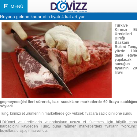
MENÜ
Reyona gelene kadar etin fiyatı 4 kat artıyor
Türkiye
Kırmızı Et
Üreticileri
Birliği
Başkanı
Bülent Tunç,
yüzde 100
dana etiyle
yapılacak
sucuğun
fiyatının 20
lirayı
geçmeyeceğini ileri sürerek, bazı sucukların marketlerde 60 liraya satıldığını
söyledi.
Tunç, kırmızı et ürünlerinin marketlerde çok yüksek fiyatlara satıldığını öne sürdü.
Hükümet ve üreticilerin vatandaşların ucuza et tüketmesi için büyük çaba
harcadığını kaydeden Tunç, buna rağmen marketlerdeki fiyatların "korkunç"
boyutlara ulaştığını savundu.