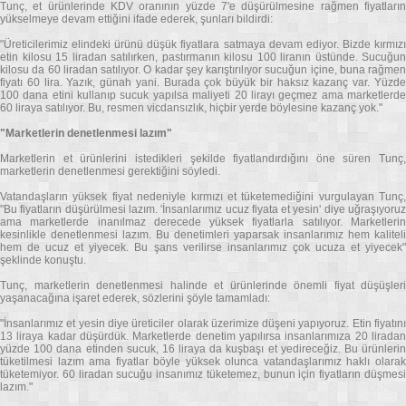
Tunç, et ürünlerinde KDV oranının yüzde 7'e düşürülmesine rağmen fiyatların
yükselmeye devam ettiğini ifade ederek, şunları bildirdi:
"Üreticilerimiz elindeki ürünü düşük fiyatlara satmaya devam ediyor. Bizde kırmızı
etin kilosu 15 liradan satılırken, pastırmanın kilosu 100 liranın üstünde. Sucuğun
kilosu da 60 liradan satılıyor. O kadar şey karıştırılıyor sucuğun içine, buna rağmen
fiyatı 60 lira. Yazık, günah yani. Burada çok büyük bir haksız kazanç var. Yüzde
100 dana etini kullanıp sucuk yapılsa maliyeti 20 lirayı geçmez ama marketlerde
60 liraya satılıyor. Bu, resmen vicdansızlık, hiçbir yerde böylesine kazanç yok."
"Marketlerin denetlenmesi lazım"
Marketlerin et ürünlerini istedikleri şekilde fiyatlandırdığını öne süren Tunç,
marketlerin denetlenmesi gerektiğini söyledi.
Vatandaşların yüksek fiyat nedeniyle kırmızı et tüketemediğini vurgulayan Tunç,
"Bu fiyatların düşürülmesi lazım. 'İnsanlarımız ucuz fiyata et yesin' diye uğraşıyoruz
ama marketlerde inanılmaz derecede yüksek fiyatlarla satılıyor. Marketlerin
kesinlikle denetlenmesi lazım. Bu denetimleri yaparsak insanlarımız hem kaliteli
hem de ucuz et yiyecek. Bu şans verilirse insanlarımız çok ucuza et yiyecek"
şeklinde konuştu.
Tunç, marketlerin denetlenmesi halinde et ürünlerinde önemli fiyat düşüşleri
yaşanacağına işaret ederek, sözlerini şöyle tamamladı:
"İnsanlarımız et yesin diye üreticiler olarak üzerimize düşeni yapıyoruz. Etin fiyatını
13 liraya kadar düşürdük. Marketlerde denetim yapılırsa insanlarımıza 20 liradan
yüzde 100 dana etinden sucuk, 16 liraya da kuşbaşı et yedireceğiz. Bu ürünlerin
tüketilmesi lazım ama fiyatlar böyle yüksek olunca vatandaşlarımız haklı olarak
tüketemiyor. 60 liradan sucuğu insanımız tüketemez, bunun için fiyatların düşmesi
lazım."