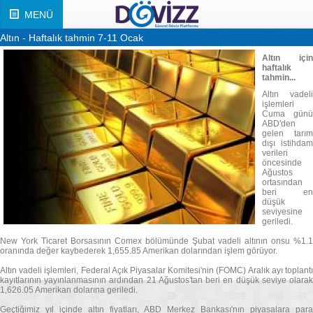
MENÜ
Altın - Haftalık tahmin 7-11 Ocak
Altın için
haftalık
tahmin...
Altın vadeli
işlemleri
Cuma günü
ABD'den
gelen tarım
dışı istihdam
verileri
öncesinde
Ağustos
ortasından
beri en
düşük
seviyesine
geriledi.
New York Ticaret Borsasının Comex bölümünde Şubat vadeli altının onsu %1.1
oranında değer kaybederek 1,655.85 Amerikan dolarından işlem görüyor.
Altın vadeli işlemleri, Federal Açık Piyasalar Komitesi'nin (FOMC) Aralık ayı toplantı
kayıtlarının yayınlanmasının ardından 21 Ağustos'tan beri en düşük seviye olarak
1,626.05 Amerikan dolarına geriledi.
Geçtiğimiz yıl içinde altın fiyatları, ABD Merkez Bankası'nın piyasalara para