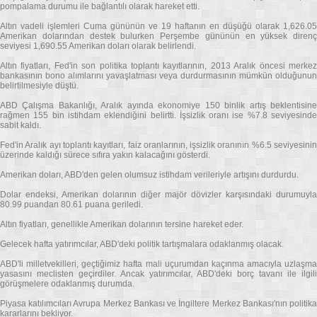
pompalama durumu ile bağlantılı olarak hareket etti.
Altın vadeli işlemleri Cuma gününün ve 19 haftanın en düşüğü olarak 1,626.05
Amerikan dolarından destek bulurken Perşembe gününün en yüksek direnç
seviyesi 1,690.55 Amerikan doları olarak belirlendi.
Altın fiyatları, Fed'in son politika toplantı kayıtlarının, 2013 Aralık öncesi merkez
bankasının bono alımlarını yavaşlatması veya durdurmasının mümkün olduğunun
belirtilmesiyle düştü.
ABD Çalışma Bakanlığı, Aralık ayında ekonomiye 150 binlik artış beklentisine
rağmen 155 bin istihdam eklendiğini belirtti. İşsizlik oranı ise %7.8 seviyesinde
sabit kaldı.
Fed'in Aralık ayı toplantı kayıtları, faiz oranlarının, işsizlik oranının %6.5 seviyesinin
üzerinde kaldığı sürece sıfıra yakın kalacağını gösterdi.
Amerikan doları, ABD'den gelen olumsuz istihdam verileriyle artışını durdurdu.
Dolar endeksi, Amerikan dolarının diğer majör dövizler karşısındaki durumuyla
80.99 puandan 80.61 puana geriledi.
Altın fiyatları, genellikle Amerikan dolarının tersine hareket eder.
Gelecek hafta yatırımcılar, ABD'deki politik tartışmalara odaklanmış olacak.
ABD'li milletvekilleri, geçtiğimiz hafta mali uçurumdan kaçınma amacıyla uzlaşma
yasasını meclisten geçirdiler. Ancak yatırımcılar, ABD'deki borç tavanı ile ilgili
görüşmelere odaklanmış durumda.
Piyasa katılımcıları Avrupa Merkez Bankası ve İngiltere Merkez Bankası'nın politika
kararlarını bekliyor.