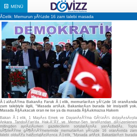
MENÜ
Ã‡elik: Memurun yÃ¼zde 16 zam talebi masada
Ã‡alÄ±ÅŸma BakanÄ± Faruk Ã‡elik, memurlarÄ±n yÃ¼zde 16 oranÄ±nda
zam talebiyle ilgili, "Masada artÄ±k. BakanlarÄ±n burada bir insiyatifi yok.
Masada Ã§Ä±kacak oran ne ise ya da masada Ã§Ä±kmazsa Hakem
Bakan Ã‡elik, 1 MayÄ±s Emek ve DayanÄ±ÅŸma GÃ¼nÃ¼ dolayÄ±sÄ±yla
Ankara TandoÄŸan'da Hak-Ä°ÅŸ ve Memur-Sen tarafÄ±ndan dÃ¼zenlenen
mitingden ayrÄ±lÄ±rken gazetecilerin sorularÄ±nÄ± yanÄ±tladÄ±. Toplu
sÃ¶zleÅŸme gÃ¶rÃ¼ÅŸmelerinde memurlarÄ±n yÃ¼zde 16 oranÄ±nda zam
talebi olduÄŸu hatÄ±rlatÄ±lÄ±nca Ã‡elik, "Masada artÄ±k. BakanlarÄ±n burada