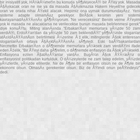
bir inisiyatifi yok, HÃ¼kÃ¼met'in bu konuda sÃ¶yleyeceÄŸi bir ÅŸey yok. Masada
Ã§Ä±kacak oran ne ise ya da masada Ã§Ä±kmazsa Hakem Heyeti'ne gidecek
oran ve orada nihai ÅŸekil alacak. Hepimiz ona uymak durumundayÄ±z. Yeni
sisteme adapte olmamÄ±z gerekiyor. BirÃ§ok kesimin yeni sistemi
kavrayamadÄ±ÄŸÄ±nÄ± gÃ¶rÃ¼yorum. 'Ne vereceksiniz' Benim verme ÅŸeyim
yok ki masada ne alacaklarsa ne verilecekse bunun masada belirlenmesi gerek"
diye konuÅŸtu. Miting alanÄ±nda "Erbakan'Ä±n memurlara yÃ¼zde 50 zam
verdiÄŸi, ErdoÄŸan'dan da yÃ¼zde 50 zam beklendiÄŸi" yÃ¶nÃ¼nde sloganlar
atÄ±ldÄ±ÄŸÄ±nÄ±n belirtilmesi Ã¼zerine Ã‡elik, mitinglerde Ã§ok enteresan
sloganlarÄ±n ortaya Ã§Ä±ktÄ±ÄŸÄ±nÄ± sÃ¶yledi. Eski baÅŸbakanlardan
Necmettin Erbakan'Ä±n o dÃ¶nemde memurlara yÃ¼ksek zam verdiÄŸini ifade
eden Ã‡elik, "Bir ÅŸeyi daha gÃ¶relim, o dÃ¶nemde enflasyon da Ã§ok yÃ¼ksekti.
Enflasyona ezilen Ã§alÄ±ÅŸanlar vardÄ±. BugÃ¼n Ã§ok ÅŸÃ¼kÃ¼r o
enflasyonist politikadan kurtulduk. O dÃ¼zeylerde ne zam talep edelim, yÃ¼zde
yÃ¼zlerde, yÃ¼zde ellilerde. Ne de Ã¶yle bir enflasyon olsun ne de Ã¶yle bir
ekonomi olsun. OlmasÄ± gerekenler olsun. Biz de ÅŸimdi onun peÅŸindeyiz"
dedi.