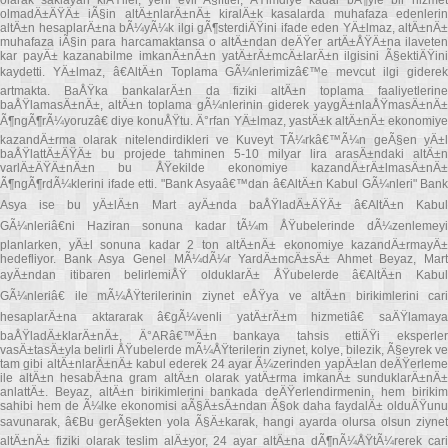
olmadÄ±ÄŸÄ± iÃ§in altÄ±nlarÄ±nÄ± kiralÄ±k kasalarda muhafaza edenlerin
altÄ±n hesaplarÄ±na bÃ¼yÃ¼k ilgi gÃ¶sterdiÄŸini ifade eden YÄ±lmaz, altÄ±nÄ±
muhafaza iÃ§in para harcamaktansa o altÄ±ndan deÄŸer artÄ±ÅŸÄ±na ilaveten
kar payÄ± kazanabilme imkanÄ±nÄ±n yatÄ±rÄ±mcÄ±larÄ±n ilgisini Ã§ektiÄŸini
kaydetti. YÄ±lmaz, â€AltÄ±n Toplama GÃ¼nlerimizâ€™e mevcut ilgi giderek
artmakta. BaÅŸka bankalarÄ±n da fiziki altÄ±n toplama faaliyetlerine
baÅŸlamasÄ±nÄ±, altÄ±n toplama gÃ¼nlerinin giderek yaygÄ±nlaÅŸmasÄ±nÄ±
Ã¶ngÃ¶rÃ¼yoruzâ€ diye konuÅŸtu. Ä°rfan YÄ±lmaz, yastÄ±k altÄ±nÄ± ekonomiye
kazandÄ±rma olarak nitelendirdikleri ve Kuveyt TÃ¼rkâ€™Ã¼n geÃ§en yÄ±l
baÅŸlattÄ±ÄŸÄ± bu projede tahminen 5-10 milyar lira arasÄ±ndaki altÄ±n
varlÄ±ÄŸÄ±nÄ±n bu ÅŸekilde ekonomiye kazandÄ±rÄ±lmasÄ±nÄ±
Ã¶ngÃ¶rdÃ¼klerini ifade etti. "Bank Asyaâ€™dan â€AltÄ±n Kabul GÃ¼nleri" Bank
Asya ise bu yÄ±lÄ±n Mart ayÄ±nda baÅŸladÄ±ÄŸÄ± â€AltÄ±n Kabul
GÃ¼nleriâ€ni Haziran sonuna kadar tÃ¼m ÅŸubelerinde dÃ¼zenlemeyi
planlarken, yÄ±l sonuna kadar 2 ton altÄ±nÄ± ekonomiye kazandÄ±rmayÄ±
hedefliyor. Bank Asya Genel MÃ¼dÃ¼r YardÄ±mcÄ±sÄ± Ahmet Beyaz, Mart
ayÄ±ndan itibaren belirlemiÅŸ olduklarÄ± ÅŸubelerde â€AltÄ±n Kabul
GÃ¼nleriâ€ ile mÃ¼ÅŸterilerinin ziynet eÅŸya ve altÄ±n birikimlerini cari
hesaplarÄ±na aktararak â€gÃ¼venli yatÄ±rÄ±m hizmetiâ€ saÄŸlamaya
baÅŸladÄ±klarÄ±nÄ±, Ä°ARâ€™Ä±n bankaya tahsis ettiÄŸi eksperler
vasÄ±tasÄ±yla belirli ÅŸubelerde mÃ¼ÅŸterilerin ziynet, kolye, bilezik, Ã§eyrek ve
tam gibi altÄ±nlarÄ±nÄ± kabul ederek 24 ayar Ã¼zerinden yapÄ±lan deÄŸerleme
ile altÄ±n hesabÄ±na gram altÄ±n olarak yatÄ±rma imkanÄ± sunduklarÄ±nÄ±
anlattÄ±. Beyaz, altÄ±n birikimlerini bankada deÄŸerlendirmenin, hem birikim
sahibi hem de Ã¼lke ekonomisi aÃ§Ä±sÄ±ndan Ã§ok daha faydalÄ± olduÄŸunu
savunarak, â€Bu gerÃ§ekten yola Ã§Ä±karak, hangi ayarda olursa olsun ziynet
altÄ±nÄ± fiziki olarak teslim alÄ±yor, 24 ayar altÄ±na dÃ¶nÃ¼ÅŸtÃ¼rerek cari