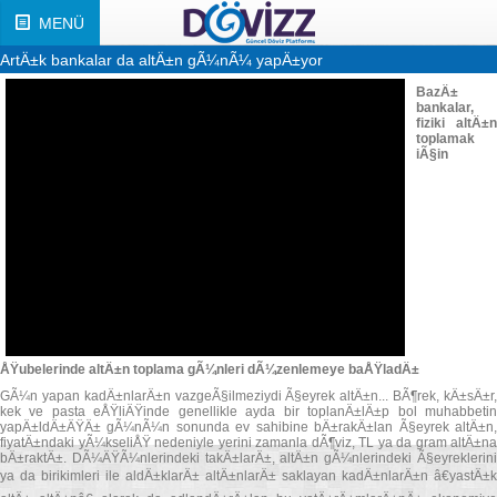
MENÜ
ArtÄ±k bankalar da altÄ±n gÃ¼nÃ¼ yapÄ±yor
BazÄ±
bankalar,
fiziki altÄ±n
toplamak
iÃ§in
ÅŸubelerinde altÄ±n toplama gÃ¼nleri dÃ¼zenlemeye baÅŸladÄ±
GÃ¼n yapan kadÄ±nlarÄ±n vazgeÃ§ilmeziydi Ã§eyrek altÄ±n... BÃ¶rek, kÄ±sÄ±r,
kek ve pasta eÅŸliÄŸinde genellikle ayda bir toplanÄ±lÄ±p bol muhabbetin
yapÄ±ldÄ±ÄŸÄ± gÃ¼nÃ¼n sonunda ev sahibine bÄ±rakÄ±lan Ã§eyrek altÄ±n,
fiyatÄ±ndaki yÃ¼kseliÅŸ nedeniyle yerini zamanla dÃ¶viz, TL ya da gram altÄ±na
bÄ±raktÄ±. DÃ¼ÄŸÃ¼nlerindeki takÄ±larÄ±, altÄ±n gÃ¼nlerindeki Ã§eyreklerini
ya da birikimleri ile aldÄ±klarÄ± altÄ±nlarÄ± saklayan kadÄ±nlarÄ±n â€yastÄ±k