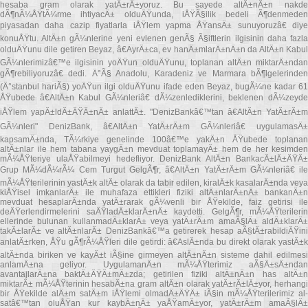
hesaba gram olarak yatÄ±rÄ±yoruz. Bu sayede altÄ±nÄ±n nakde
dÃ¶nÃ¼ÅŸtÃ¼rme ihtiyacÄ± olduÄŸunda, iÅŸÃ§ilik bedeli Ã¶denmeden
piyasadan daha cazip fiyatlarla iÅŸlem yapma ÅŸansÄ± sunuyoruzâ€ diye
konuÅŸtu. AltÄ±n gÃ¼nlerine yeni evlenen genÃ§ Ã§iftlerin ilgisinin daha fazla
olduÄŸunu dile getiren Beyaz, â€AyrÄ±ca, ev hanÄ±mlarÄ±nÄ±n da AltÄ±n Kabul
GÃ¼nlerimizâ€™e ilgisinin yoÄŸun olduÄŸunu, toplanan altÄ±n miktarÄ±ndan
gÃ¶rebiliyoruzâ€ dedi. Ä°Ã§ Anadolu, Karadeniz ve Marmara bÃ¶lgelerinden
(Ä°stanbul hariÃ§) yoÄŸun ilgi olduÄŸunu ifade eden Beyaz, bugÃ¼ne kadar 61
ÅŸubede â€AltÄ±n Kabul GÃ¼nleriâ€ dÃ¼zenlediklerini, beklenen dÃ¼zeyde
iÅŸlem yapÄ±ldÄ±ÄŸÄ±nÄ± anlattÄ±. "DenizBankâ€™tan â€AltÄ±n YatÄ±rÄ±m
GÃ¼nleri" DenizBank, â€AltÄ±n YatÄ±rÄ±m GÃ¼nleriâ€ uygulamasÄ±
kapsamÄ±nda, TÃ¼rkiye genelinde 100â€™e yakÄ±n ÅŸubede toplanan
altÄ±nlar ile hem tabana yaygÄ±n mevduat toplamayÄ± hem de her kesimden
mÃ¼ÅŸteriye ulaÅŸabilmeyi hedefliyor. DenizBank AltÄ±n BankacÄ±lÄ±ÄŸÄ±
Grup MÃ¼dÃ¼rÃ¼ Cem Turgut GelgÃ¶r, â€AltÄ±n YatÄ±rÄ±m GÃ¼nleriâ€ ile
mÃ¼ÅŸterilerinin yastÄ±k altÄ± olarak da tabir edilen, kiralÄ±k kasalarÄ±nda veya
kiÅŸisel imkanlarÄ± ile muhafaza ettikleri fiziki altÄ±nlarÄ±nÄ± bankanÄ±n
mevduat hesaplarÄ±nda yatÄ±rarak gÃ¼venli bir ÅŸekilde, faiz getirisi ile
deÄŸerlendirmelerini saÄŸladÄ±klarÄ±nÄ± kaydetti. GelgÃ¶r, mÃ¼ÅŸterilerin
ellerinde bulunan kullanmadÄ±klarÄ± veya yatÄ±rÄ±m amaÃ§lÄ± aldÄ±klarÄ±
takÄ±larÄ± ve altÄ±nlarÄ± DenizBankâ€™a getirerek hesap aÃ§tÄ±rabildiÄŸini
anlatÄ±rken, ÅŸu gÃ¶rÃ¼ÅŸleri dile getirdi: â€AslÄ±nda bu direkt olarak yastÄ±k
altÄ±nda biriken ve kayÄ±t iÃ§ine girmeyen altÄ±nÄ±n sisteme dahil edilmesi
anlamÄ±na geliyor. UygulamanÄ±n mÃ¼ÅŸterimiz aÃ§Ä±sÄ±ndan
avantajlarÄ±na baktÄ±ÄŸÄ±mÄ±zda; getirilen fiziki altÄ±nÄ±n has altÄ±n
miktarÄ± mÃ¼ÅŸterinin hesabÄ±na gram altÄ±n olarak yatÄ±rÄ±lÄ±yor, herhangi
bir ÅŸekilde alÄ±m satÄ±m iÅŸlemi olmadÄ±ÄŸÄ± iÃ§in mÃ¼ÅŸterilerimiz al-
satâ€™tan oluÅŸan kur kaybÄ±nÄ± yaÅŸamÄ±yor, yatÄ±rÄ±m amaÃ§lÄ±