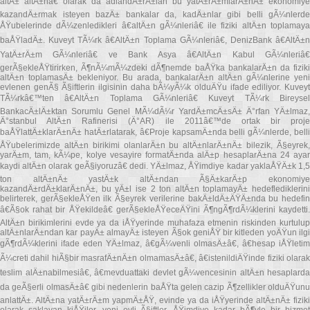
altÄ± altÄ±nâ€ olarak da adlandÄ±rÄ±lan bu yatÄ±rÄ±mlarÄ±nÄ± ekonomiye
kazandÄ±rmak isteyen bazÄ± bankalar da, kadÄ±nlar gibi belli gÃ¼nlerde
ÅŸubelerinde dÃ¼zenledikleri â€altÄ±n gÃ¼nleriâ€ ile fiziki altÄ±n toplamaya
baÅŸladÄ±. Kuveyt TÃ¼rk â€AltÄ±n Toplama GÃ¼nleriâ€, DenizBank â€AltÄ±n
YatÄ±rÄ±m GÃ¼nleriâ€ ve Bank Asya â€AltÄ±n Kabul GÃ¼nleriâ€
gerÃ§ekleÅŸtirirken, Ã¶nÃ¼mÃ¼zdeki dÃ¶nemde baÅŸka bankalarÄ±n da fiziki
altÄ±n toplamasÄ± bekleniyor. Bu arada, bankalarÄ±n altÄ±n gÃ¼nlerine yeni
evlenen genÃ§ Ã§iftlerin ilgisinin daha bÃ¼yÃ¼k olduÄŸu ifade ediliyor. Kuveyt
TÃ¼rkâ€™ten â€AltÄ±n Toplama GÃ¼nleriâ€ Kuveyt TÃ¼rk Bireysel
BankacÄ±lÄ±ktan Sorumlu Genel MÃ¼dÃ¼r YardÄ±mcÄ±sÄ± Ä°rfan YÄ±lmaz,
Ä°stanbul AltÄ±n Rafinerisi (Ä°AR) ile 2011â€™de ortak bir proje
baÅŸlattÄ±klarÄ±nÄ± hatÄ±rlatarak, â€Proje kapsamÄ±nda belli gÃ¼nlerde, belli
ÅŸubelerimizde altÄ±n birikimi olanlarÄ±n bu altÄ±nlarÄ±nÄ± bilezik, Ã§eyrek,
yarÄ±m, tam, kÃ¼pe, kolye vesayire formatÄ±nda alÄ±p hesaplarÄ±na 24 ayar
kaydi altÄ±n olarak geÃ§iyoruzâ€ dedi. YÄ±lmaz, ÅŸimdiye kadar yaklaÅŸÄ±k 1,5
ton altÄ±nÄ± yastÄ±k altÄ±ndan Ã§Ä±karÄ±p ekonomiye
kazandÄ±rdÄ±klarÄ±nÄ±, bu yÄ±l ise 2 ton altÄ±n toplamayÄ± hedeflediklerini
belirterek, gerÃ§ekleÅŸen ilk Ã§eyrek verilerine bakÄ±ldÄ±ÄŸÄ±nda bu hedefin
â€Ã§ok rahat bir ÅŸekildeâ€ gerÃ§ekleÅŸeceÄŸini Ã¶ngÃ¶rdÃ¼klerini kaydetti.
AltÄ±n birikimlerini evde ya da iÅŸyerinde muhafaza etmenin riskinden kurtulup
altÄ±nlarÄ±ndan kar payÄ± almayÄ± isteyen Ã§ok geniÅŸ bir kitleden yoÄŸun ilgi
gÃ¶rdÃ¼klerini ifade eden YÄ±lmaz, â€gÃ¼venli olmasÄ±â€, â€hesap iÅŸletim
Ã¼creti dahil hiÃ§bir masrafÄ±nÄ±n olmamasÄ±â€, â€istenildiÄŸinde fiziki olarak
teslim alÄ±nabilmesiâ€, â€mevduattaki devlet gÃ¼vencesinin altÄ±n hesaplarda
da geÃ§erli olmasÄ±â€ gibi nedenlerin baÅŸta gelen cazip Ã¶zellikler olduÄŸunu
anlattÄ±. AltÄ±na yatÄ±rÄ±m yapmÄ±ÅŸ, evinde ya da iÅŸyerinde altÄ±nÄ± fiziki
olarak saklayan kiÅŸiler, yeni evli Ã§iftler, ÅŸimdiye kadar bÃ¶yle bir hizmet