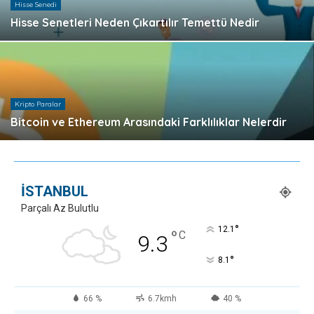
Hisse Senedi
Hisse Senetleri Neden Çıkartılır Temettü Nedir
Kripto Paralar
Bitcoin ve Ethereum Arasındaki Farklılıklar Nelerdir
İSTANBUL
Parçalı Az Bulutlu
°
12.1
°
C
9.3
°
8.1
66 %
6.7kmh
40 %