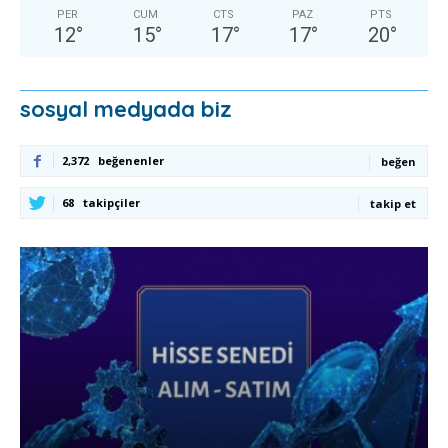
PER
CUM
CTS
PAZ
PTS
12
°
15
°
17
°
17
°
20
°
sosyal medyada biz
2,372
beğenenler
beğen
68
takipçiler
takip et