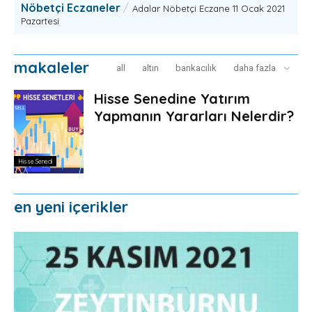
Nöbetçi Eczaneler
Adalar Nöbetçi Eczane 11 Ocak 2021
Pazartesi
makaleler
all
altın
bankacılık
daha fazla
Hisse Senedine Yatırım
Yapmanın Yararları Nelerdir?
Hisse Senedi
en yeni̇ i̇çeri̇kler