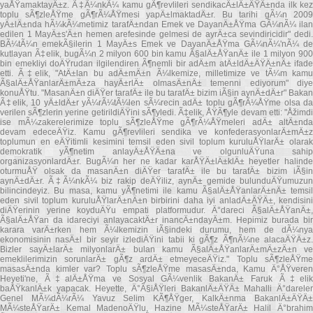
yaÅŸamaktayÄ±z. Ã‡Ã¼nkÃ¼ kamu gÃ¶revlileri sendikacÄ±lÄ±ÄŸÄ±nda ilk kez
toplu sÃ¶zleÅŸme gÃ¶rÃ¼ÅŸmesi yapÄ±lmaktadÄ±r. Bu tarihi gÃ¼n 2009
yÄ±lÄ±nda hÃ¼kÃ¼metimiz tarafÄ±ndan Emek ve DayanÄ±ÅŸma GÃ¼nÃ¼ ilan
edilen 1 MayÄ±s'Ä±n hemen arefesinde gelmesi de ayrÄ±ca sevindiricidir" dedi.
BÃ¼tÃ¼n emekÃ§ilerin 1 MayÄ±s Emek ve DayanÄ±ÅŸma GÃ¼nÃ¼'nÃ¼ de
kutlayan Ã‡elik, bugÃ¼n 2 milyon 600 bin kamu Ã§alÄ±ÅŸanÄ± ile 1 milyon 900
bin emekliyi doÄŸrudan ilgilendiren Ã¶nemli bir adÄ±m atÄ±ldÄ±ÄŸÄ±nÄ± ifade
etti. Ã‡elik, "AtÄ±lan bu adÄ±mÄ±n Ã¼lkemize, milletimize ve tÃ¼m kamu
Ã§alÄ±ÅŸanlarÄ±mÄ±za hayÄ±rlÄ± olmasÄ±nÄ± temenni ediyorum" diye
konuÅŸtu. "MasanÄ±n diÄŸer tarafÄ± ile bu tarafÄ± bizim iÃ§in aynÄ±dÄ±r" Bakan
Ã‡elik, 10 yÄ±ldÄ±r yÃ¼rÃ¼tÃ¼len sÃ¼recin adÄ± toplu gÃ¶rÃ¼ÅŸme olsa da
verilen sÃ¶zlerin yerine getirildiÄŸini sÃ¶yledi. Ã‡elik, ÅŸÃ¶yle devam etti: "Åžimdi
ise mÃ¼zakerelerimize toplu sÃ¶zleÅŸme gÃ¶rÃ¼ÅŸmeleri adÄ± altÄ±nda
devam edeceÄŸiz. Kamu gÃ¶revlileri sendika ve konfederasyonlarÄ±mÄ±z
toplumun en eÄŸitimli kesimini temsil eden sivil toplum kuruluÅŸlarÄ± olarak
demokratik yÃ¶netim anlayÄ±ÅŸÄ±na ve olgunluÄŸuna sahip
organizasyonlardÄ±r. BugÃ¼n her ne kadar karÅŸÄ±lÄ±klÄ± heyetler halinde
oturmuÅŸ olsak da masanÄ±n diÄŸer tarafÄ± ile bu tarafÄ± bizim iÃ§in
aynÄ±dÄ±r. Ã‡Ã¼nkÃ¼ biz rakip deÄŸiliz, aynÄ± gemide bulunduÄŸumuzun
bilincindeyiz. Bu masa, kamu yÃ¶netimi ile kamu Ã§alÄ±ÅŸanlarÄ±nÄ± temsil
eden sivil toplum kuruluÅŸlarÄ±nÄ±n birbirini daha iyi anladÄ±ÄŸÄ±, kendisini
diÄŸerinin yerine koyduÄŸu empati platformudur. Ä°dareci Ã§alÄ±ÅŸanÄ±,
Ã§alÄ±ÅŸan da idareciyi anlayacaktÄ±r inancÄ±ndayÄ±m. Hepimiz burada bir
karara varÄ±rken hem Ã¼lkemizin iÃ§indeki durumu, hem de dÃ¼nya
ekonomisinin nasÄ±l bir seyir izlediÄŸini tabii ki gÃ¶z Ã¶nÃ¼ne alacaÄŸÄ±z.
Bizler sayÄ±larÄ± milyonlarÄ± bulan kamu Ã§alÄ±ÅŸanlarÄ±mÄ±zÄ±n ve
emeklilerimizin sorunlarÄ± gÃ¶z ardÄ± etmeyeceÄŸiz." Toplu sÃ¶zleÅŸme
masasÄ±nda kimler var? Toplu sÃ¶zleÅŸme masasÄ±nda, Kamu Ä°ÅŸveren
Heyeti'ne, Ã‡alÄ±ÅŸma ve Sosyal GÃ¼venlik BakanÄ± Faruk Ã‡elik
baÅŸkanlÄ±k yapacak. Heyette, Ä°Ã§iÅŸleri BakanlÄ±ÄŸÄ± Mahalli Ä°dareler
Genel MÃ¼dÃ¼rÃ¼ Yavuz Selim KÃ¶ÅŸger, KalkÄ±nma BakanlÄ±ÄŸÄ±
MÃ¼steÅŸarÄ± Kemal MadenoÄŸlu, Hazine MÃ¼steÅŸarÄ± Halil Ä°brahim