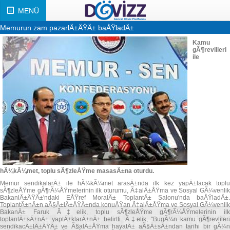
MENÜ
Memurun zam pazarlÄ±ÄŸÄ± baÅŸladÄ±
Kamu
gÃ¶revlileri
ile
hÃ¼kÃ¼met, toplu sÃ¶zleÅŸme masasÄ±na oturdu.
Memur sendikalarÄ± ile hÃ¼kÃ¼met arasÄ±nda ilk kez yapÄ±lacak toplu
sÃ¶zleÅŸme gÃ¶rÃ¼ÅŸmelerinin ilk oturumu, Ã‡alÄ±ÅŸma ve Sosyal GÃ¼venlik
BakanlÄ±ÄŸÄ±'ndaki EÅŸref MoralÄ± ToplantÄ± Salonu'nda baÅŸladÄ±.
ToplantÄ±nÄ±n aÃ§Ä±lÄ±ÅŸÄ±nda konuÅŸan Ã‡alÄ±ÅŸma ve Sosyal GÃ¼venlik
BakanÄ± Faruk Ã‡elik, toplu sÃ¶zleÅŸme gÃ¶rÃ¼ÅŸmelerinin ilk
toplantÄ±sÄ±nÄ± yaptÄ±klarÄ±nÄ± belirtti. Ã‡elik, "BugÃ¼n kamu gÃ¶revlileri
sendikacÄ±lÄ±ÄŸÄ± ve Ã§alÄ±ÅŸma hayatÄ± aÃ§Ä±sÄ±ndan tarihi bir gÃ¼n