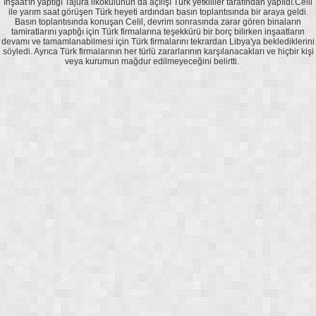
İnşaat'ın yaptığı Tajura ilkokulunun da açılışı Türk yetkililer tarafından yapıldı.Celil
ile yarım saat görüşen Türk heyeti ardından basın toplantısında bir araya geldi.
Basın toplantısında konuşan Celil, devrim sonrasında zarar gören binaların
tamiratlarını yaptığı için Türk firmalarına teşekkürü bir borç bilirken inşaatların
devamı ve tamamlanabilmesi için Türk firmalarını tekrardan Libya'ya beklediklerini
söyledi. Ayrıca Türk firmalarının her türlü zararlarının karşılanacakları ve hiçbir kişi
veya kurumun mağdur edilmeyeceğini belirtti.