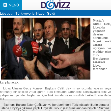
MENÜ
Libyadan Türkiyeye İyi Haber Geldi
Mustafa
Abdül Celil,
Libya'da
yaşanan
devrim
sonucunda
büyük mali
zarara
uğrayan ve
mağdur olan
Türk
firmalarının
zararları
Libya
tarafından
karşılanacak.
Libya Ulusan Geçiş Konseyi Başkanı Celil, devrim sonucunda yakılan veya
herhangi bir şekilde zarar gören Türk firmaların zararlarını karşılayacaklarını ve
çalışmların yeniden başlaması için Türk firmalarını sabırsızlıkla beklediklerini ifade
etti.
Ekonomi Bakan'ı Zafer Çağlayan ve beraberindeki Türk müteahhitlerle beraber
atede Libya'ya çıkarma yaptı. Libya'da Türk inşaat firmalarından biri olan Summa