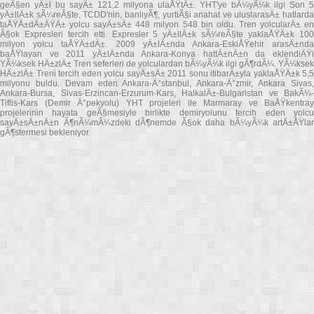
geÃ§en yÄ±l bu sayÄ± 121,2 milyona ulaÅŸtÄ±. YHT'ye bÃ¼yÃ¼k ilgi Son 5
yÄ±llÄ±k sÃ¼reÃ§te, TCDD'nin, banliyÃ¶, yurtiÃ§i anahat ve uluslarasÄ± hatlarda
taÅŸÄ±dÄ±ÄŸÄ± yolcu sayÄ±sÄ± 448 milyon 548 bin oldu. Tren yolcularÄ± en
Ã§ok Expresleri tercih etti. Expresler 5 yÄ±llÄ±k sÃ¼reÃ§te yaklaÅŸÄ±k 100
milyon yolcu taÅŸÄ±dÄ±. 2009 yÄ±lÄ±nda Ankara-EskiÅŸehir arasÄ±nda
baÅŸlayan ve 2011 yÄ±lÄ±nda Ankara-Konya hattÄ±nÄ±n da eklendiÄŸi
YÃ¼ksek HÄ±zlÄ± Tren seferleri de yolculardan bÃ¼yÃ¼k ilgi gÃ¶rdÃ¼. YÃ¼ksek
HÄ±zlÄ± Treni tercih eden yolcu sayÄ±sÄ± 2011 sonu itibarÄ±yla yaklaÅŸÄ±k 5,5
milyonu buldu. Devam eden Ankara-Ä°stanbul, Ankara-Ä°zmir, Ankara Sivas,
Ankara-Bursa, Sivas-Erzincan-Erzurum-Kars, HalkalÄ±-Bulgaristan ve BakÃ¼-
Tiflis-Kars (Demir Ä°pekyolu) YHT projeleri ile Marmaray ve BaÅŸkentray
projelerinin hayata geÃ§mesiyle birlikte demiryolunu tercih eden yolcu
sayÄ±sÄ±nÄ±n Ã¶nÃ¼mÃ¼zdeki dÃ¶nemde Ã§ok daha bÃ¼yÃ¼k artÄ±ÅŸlar
gÃ¶stermesi bekleniyor.