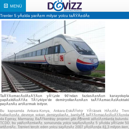
MENÜ
Trenler 5 yÄ±lda yarÄ±m milyar yolcu taÅŸÄ±dÄ±
TaÅŸÄ±macÄ±lÄ±ÄŸÄ±n yÃ¼zde 90'ndan fazlasÄ±nÄ±n karayoluyla
yapÄ±ldÄ±ÄŸÄ± TÃ¼rkiye'de demiryollarÄ±nÄ±n taÅŸÄ±macÄ±lÄ±ktaki
payÄ±nÄ± artÄ±rmak istiyor.
Bu kapsamda Ankara-Konya, Ankara-EskiÅŸehir YÃ¼ksek HÄ±zlÄ± Tren
hatlarÄ±nÄ± devreye sokan demiryollarÄ±, banliyÃ¶ taÅŸÄ±macÄ±lÄ±ÄŸÄ±nda
da Egeray, Marmaray, BaÅŸkentray projeleri gibi Ã¶nemli atÄ±lÄ±mlarda bulundu.
TCDD, bu yatÄ±rÄ±mlarÄ± sonucunda yolcu sayÄ±sÄ±nÄ± 5 yÄ±lda yÃ¼zde 50
artÄ±rdÄ±. Trenleri tercih eden yolcu sayÄ±sÄ± 2007 yÄ±lÄ±nda 81,3 milyon iken,