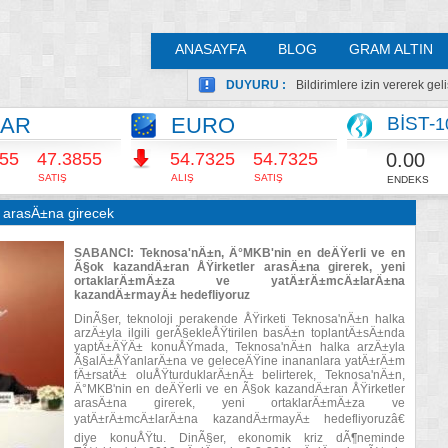
ANASAYFA
BLOG
GRAM ALTIN
DUYURU :
Bildirimlere izin vererek ge
LAR
EURO
BİST-
1
0.00
855
47.3855
54.7325
54.7325
SATIŞ
ALIŞ
SATIŞ
ENDEKS
 arasÄ±na girecek
SABANCI: Teknosa'nÄ±n, Ä°MKB'nin en deÄŸerli ve en
Ã§ok kazandÄ±ran ÅŸirketler arasÄ±na girerek, yeni
ortaklarÄ±mÄ±za ve yatÄ±rÄ±mcÄ±larÄ±na
kazandÄ±rmayÄ± hedefliyoruz
DinÃ§er, teknoloji perakende ÅŸirketi Teknosa'nÄ±n halka
arzÄ±yla ilgili gerÃ§ekleÅŸtirilen basÄ±n toplantÄ±sÄ±nda
yaptÄ±ÄŸÄ± konuÅŸmada, Teknosa'nÄ±n halka arzÄ±yla
Ã§alÄ±ÅŸanlarÄ±na ve geleceÄŸine inananlara yatÄ±rÄ±m
fÄ±rsatÄ± oluÅŸturduklarÄ±nÄ± belirterek, Teknosa'nÄ±n,
Ä°MKB'nin en deÄŸerli ve en Ã§ok kazandÄ±ran ÅŸirketler
arasÄ±na girerek, yeni ortaklarÄ±mÄ±za ve
yatÄ±rÄ±mcÄ±larÄ±na kazandÄ±rmayÄ± hedefliyoruzâ€
diye konuÅŸtu. DinÃ§er, ekonomik kriz dÃ¶neminde