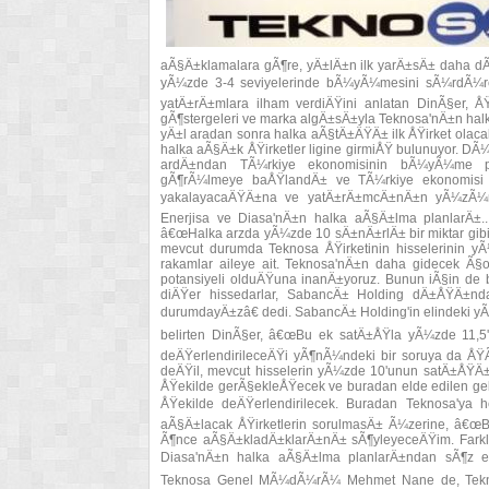
aÃ§Ä±klamalara gÃ¶re, yÄ±lÄ±n ilk yarÄ±sÄ± daha d
yÃ¼zde 3-4 seviyelerinde bÃ¼yÃ¼mesini sÃ¼rdÃ¼rec
yatÄ±rÄ±mlara ilham verdiÄŸini anlatan DinÃ§er, ÅŸ
gÃ¶stergeleri ve marka algÄ±sÄ±yla Teknosa'nÄ±n hal
yÄ±l aradan sonra halka aÃ§tÄ±ÄŸÄ± ilk ÅŸirket olacak
halka aÃ§Ä±k ÅŸirketler ligine girmiÅŸ bulunuyor. 
ardÄ±ndan TÃ¼rkiye ekonomisinin bÃ¼yÃ¼me per
gÃ¶rÃ¼lmeye baÅŸlandÄ± ve TÃ¼rkiye ekonomisi b
yakalayacaÄŸÄ±na ve yatÄ±rÄ±mcÄ±nÄ±n yÃ¼zÃ¼nÃ
Enerjisa ve Diasa'nÄ±n halka aÃ§Ä±lma planlarÄ±...
â€œHalka arzda yÃ¼zde 10 sÄ±nÄ±rlÄ± bir miktar gib
mevcut durumda Teknosa ÅŸirketinin hisselerinin y
rakamlar aileye ait. Teknosa'nÄ±n daha gidecek 
potansiyeli olduÄŸuna inanÄ±yoruz. Bunun iÃ§in de
diÄŸer hissedarlar, SabancÄ± Holding dÄ±ÅŸÄ±n
durumdayÄ±zâ€ dedi. SabancÄ± Holding'in elindeki y
belirten DinÃ§er, â€œBu ek satÄ±ÅŸla yÃ¼zde 11,5'e
deÄŸerlendirileceÄŸi yÃ¶nÃ¼ndeki bir soruya da Å
deÄŸil, mevcut hisselerin yÃ¼zde 10'unun satÄ±ÅŸÄ±
ÅŸekilde gerÃ§ekleÅŸecek ve buradan elde edilen geli
ÅŸekilde deÄŸerlendirilecek. Buradan Teknosa'ya he
aÃ§Ä±lacak ÅŸirketlerin sorulmasÄ± Ã¼zerine, â€
Ã¶nce aÃ§Ä±kladÄ±klarÄ±nÄ± sÃ¶yleyeceÄŸim. FarklÄ
Diasa'nÄ±n halka aÃ§Ä±lma planlarÄ±ndan sÃ¶z e
Teknosa Genel MÃ¼dÃ¼rÃ¼ Mehmet Nane de, Tekn