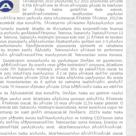
TÃ¼rkiye'nin 2010 yÄ±lÄ±nda 9,2 2011 yÄ±lÄ±nda yÃ¼zde
8,5'lik bÃ¼yÃ¼me ile tÃ¼m dÃ¼nyada gÄ±pta ile bakÄ±lan
bir Ã¼lke haline geldiÄŸini ifade ederek,
â€œHÃ¼kÃ¼metimiz tarafÄ±ndan yapÄ±lan
Ã¼ÅŸÃ¼k ikinci yarÄ±sÄ± daha hÄ±zlanacak ÅŸekilde TÃ¼rkiye, 2012'de
ektirâ€ diye konuÅŸtu. TÃ¼rkiye'nin yÃ¼kselen Ã§Ä±tasÄ±nÄ±n yeni
unlarÄ± kaydetti: â€œBiz de fÄ±rsatlarla dolu konjonktÃ¼rde finansal
ka arzÄ±nÄ± gerÃ§ekleÅŸtiriyoruz. Teknosa, SabancÄ± TopluluÄŸu'nun 13
. Teknosa, SabancÄ± Holding'in borsaya kote olan 11 ÅŸirketi ile beraber
DÃ¼nya piyasalarÄ± aÃ§Ä±sÄ±ndan Ã§alkantÄ±lÄ± geÃ§en son 2-3 yÄ±lÄ±n
formansÄ± Ã§erÃ§evesinde piyasalarda iyimserlik ve rahatlama
u krizden karlÄ± Ã§Ä±ktÄ±. Teknosa'nÄ±n yÃ¼ksek bir performans
¼ gÃ¼ldÃ¼receÄŸine inanÄ±yorum.â€ Teknosa'dan sonra Avivasa,
 Gazetecilerin sorularÄ±nÄ± da yanÄ±tlayan DinÃ§er, bir gazetecinin,
i gÃ¶rÃ¼nÃ¼yor. Bu oranÄ± neye gÃ¶re belirlediniz? sorusuna, â€œBizim
Ã¼zde 70'i SabancÄ± Holding'e, yÃ¼zde 30'u da yaklaÅŸÄ±k olarak bu
Ã§ok yolu olduÄŸuna inanÄ±yoruz. Ã‡ok daha yÃ¼ksek deÄŸer yaratma
 bu aÅŸamada yÃ¼zde 10'luk bir halka aÃ§Ä±lma yapÄ±yoruz. Bu arada
daki hissedarlardan da 6 aylÄ±k bir satmama taahhÃ¼dÃ¼ almÄ±ÅŸ
Ã¼zde 70 hissenin iÃ§inden yÃ¼zde 10'luk bÃ¶lÃ¼mÃ¼ halka arz ettiÄŸini
 da Ã§Ä±kabilirâ€ diye konuÅŸtu. DinÃ§er, halka arz gelirinin nasÄ±l
ŸÃ¶yle yanÄ±t verdi: â€œHalka aÃ§Ä±lma sermaye artÄ±ÅŸÄ± ÅŸeklinde
 ÅŸeklinde olacak. Bu yÃ¼zde 10 veya yÃ¼zde 11,5'e kadar gidebilir. O
rlerde tabi SabancÄ± Holding'in tasarrufunda, kendi kararÄ±na uygun bir
rhangi bir nakit giriÅŸi olmayacak.â€ DinÃ§er'e, 2015'e kadar halka
œBizim yÃ¶netim kurulu baÅŸkanÄ±mÄ±zÄ±n ve holding CEO'sunun daha
± birÅŸey sÃ¶ylemeyeceÄŸim. Teknosa'dan sonra Avivasa, Enerjisa ve
dilmiÅŸtiâ€ yanÄ±tÄ±nÄ± verdi. -â€œTeknosa'nÄ±n dÃ¼ÄŸÃ¼nÃ¼â€-
osa'nÄ±n halka arzÄ±nÄ±, â€œTeknosa'nÄ±n dÃ¼ÄŸÃ¼nÃ¼â€ olarak