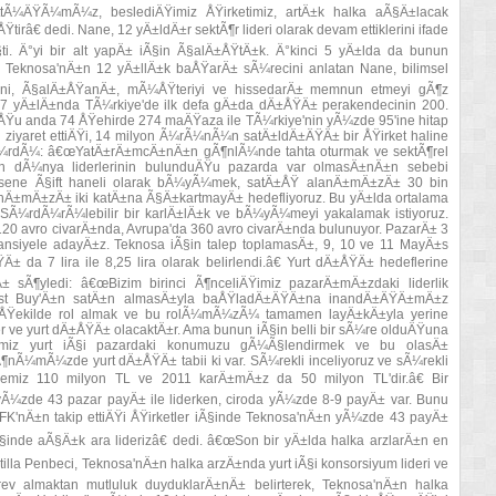
tÃ¼ÄŸÃ¼mÃ¼z, beslediÄŸimiz ÅŸirketimiz, artÄ±k halka aÃ§Ä±lacak
irâ€ dedi. Nane, 12 yÄ±ldÄ±r sektÃ¶r lideri olarak devam ettiklerini ifade
ti. Ä°yi bir alt yapÄ± iÃ§in Ã§alÄ±ÅŸtÄ±k. Ä°kinci 5 yÄ±lda da bunun
. Teknosa'nÄ±n 12 yÄ±llÄ±k baÅŸarÄ± sÃ¼recini anlatan Nane, bilimsel
erini, Ã§alÄ±ÅŸanÄ±, mÃ¼ÅŸteriyi ve hissedarÄ± memnun etmeyi gÃ¶z
7 yÄ±lÄ±nda TÃ¼rkiye'de ilk defa gÄ±da dÄ±ÅŸÄ± perakendecinin 200.
Ÿu anda 74 ÅŸehirde 274 maÄŸaza ile TÃ¼rkiye'nin yÃ¼zde 95'ine hitap
n ziyaret ettiÄŸi, 14 milyon Ã¼rÃ¼nÃ¼n satÄ±ldÄ±ÄŸÄ± bir ÅŸirket haline
¼rdÃ¼rdÃ¼: â€œYatÄ±rÄ±mcÄ±nÄ±n gÃ¶nlÃ¼nde tahta oturmak ve sektÃ¶rel
nÄ±n dÃ¼nya liderlerinin bulunduÄŸu pazarda var olmasÄ±nÄ±n sebebi
u sene Ã§ift haneli olarak bÃ¼yÃ¼mek, satÄ±ÅŸ alanÄ±mÄ±zÄ± 30 bin
anÄ±mÄ±zÄ± iki katÄ±na Ã§Ä±kartmayÄ± hedefliyoruz. Bu yÄ±lda ortalama
Ã¼rdÃ¼rÃ¼lebilir bir karlÄ±lÄ±k ve bÃ¼yÃ¼meyi yakalamak istiyoruz.
120 avro civarÄ±nda, Avrupa'da 360 avro civarÄ±nda bulunuyor. PazarÄ± 3
tansiyele adayÄ±z. Teknosa iÃ§in talep toplamasÄ±, 9, 10 ve 11 MayÄ±s
ŸÄ± da 7 lira ile 8,25 lira olarak belirlendi.â€ Yurt dÄ±ÅŸÄ± hedeflerine
 sÃ¶yledi: â€œBizim birinci Ã¶nceliÄŸimiz pazarÄ±mÄ±zdaki liderlik
st Buy'Ä±n satÄ±n almasÄ±yla baÅŸladÄ±ÄŸÄ±na inandÄ±ÄŸÄ±mÄ±z
r ÅŸekilde rol almak ve bu rolÃ¼mÃ¼zÃ¼ tamamen layÄ±kÄ±yla yerine
ler ve yurt dÄ±ÅŸÄ± olacaktÄ±r. Ama bunun iÃ§in belli bir sÃ¼re olduÄŸuna
ÄŸimiz yurt iÃ§i pazardaki konumuzu gÃ¼Ã§lendirmek ve bu olasÄ±
Ã¶nÃ¼mÃ¼zde yurt dÄ±ÅŸÄ± tabii ki var. SÃ¼rekli inceliyoruz ve sÃ¼rekli
yemiz 110 milyon TL ve 2011 karÄ±mÄ±z da 50 milyon TL'dir.â€ Bir
¼zde 43 pazar payÄ± ile liderken, ciroda yÃ¼zde 8-9 payÄ± var. Bunu
'nÄ±n takip ettiÄŸi ÅŸirketler iÃ§inde Teknosa'nÄ±n yÃ¼zde 43 payÄ±
§inde aÃ§Ä±k ara liderizâ€ dedi. â€œSon bir yÄ±lda halka arzlarÄ±n en
Penbeci, Teknosa'nÄ±n halka arzÄ±nda yurt iÃ§i konsorsiyum lideri ve
v almaktan mutluluk duyduklarÄ±nÄ± belirterek, Teknosa'nÄ±n halka