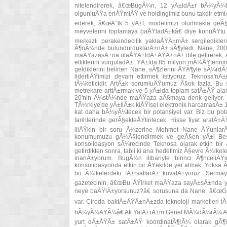
nitelendirerek, â€œBugÃ¼n, 12 yÄ±ldÄ±r bÃ¼yÃ¼t
olgunluÄŸa eriÅŸmiÅŸ ve holdingimiz bunu takdir etmiÅŸt
ederek, â€œÄ°lk 5 yÄ±l, modelimizi oturtmakla geÃ§
meyvelerini toplamaya baÅŸladÄ±kâ€ diye konuÅŸtu
merkezli perakendecilik yaklaÅŸÄ±mÄ± sergiledikl
Ã¶nÃ¼nde bulundurduklarÄ±nÄ± sÃ¶yledi. Nane, 200
maÄŸazasÄ±na ulaÅŸÄ±ldÄ±ÄŸÄ±nÄ± dile getirerek, Å
ettiklerini vurguladÄ±. YÄ±lda 85 milyon mÃ¼ÅŸterini
geldiklerini belirten Nane, sÃ¶zlerini ÅŸÃ¶yle sÃ
liderliÄŸimizi devam ettirmek istiyoruz. Teknosa'
tÃ¼keticidir. ArtÄ±k sorumluÄŸumuz Ã§ok fazla. B
metrekare arttÄ±rmak ve 5 yÄ±lda toplam satÄ±ÅŸ al
20'nin Ã¼stÃ¼nde maÄŸaza aÃ§maya denk geliyor. S
TÃ¼rkiye'de yÄ±llÄ±k kiÅŸisel elektronik harcamasÄ± 
kat daha bÃ¼yÃ¼tecek bir potansiyel var. Biz bu po
tarihlerinde gerÃ§ekleÅŸtirilecek. Hisse fiyat aralÄ±Ä
iliÅŸkin bir soru Ã¼zerine Mehmet Nane ÅŸunlarÄ±
konumumuzu gÃ¼Ã§lendirmek ve geÃ§en yÄ±l Be
konsolidasyon sÃ¼recinde Teknosa olarak etkin bi
getirdikten sonra, tabii ki ana hedefimiz Ã§evre Ã¼lke
inanÄ±yorum. BugÃ¼n itibariyle birinci Ã¶nceli
konsolidasyonda etkin bir ÅŸekilde yer almak. Yoksa 
bu Ã¼lkelerdeki fÄ±rsatlarÄ± kovalÄ±yoruz. Serma
gazetecinin, â€œBu ÅŸirket maÄŸaza sayÄ±sÄ±nda yÃ
neye baÄŸlÄ±yorsunuz?â€ sorusuna da Nane, â€œGFK
var. Ciroda baktÄ±ÄŸÄ±nÄ±zda teknoloji marketleri iÃ
bÃ¼yÃ¼ÄŸÃ¼â€ Ak YatÄ±rÄ±m Genel MÃ¼dÃ¼rÃ¼ Atilla 
yurt dÄ±ÅŸÄ± satÄ±ÅŸ koordinatÃ¶rÃ¼ olarak gÃ¶re