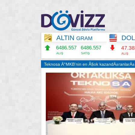
ALTIN
DO
GRAM
6486.557
6486.557
47.3
ALIŞ
SATIŞ
ALIŞ
Teknosa Ä°MKB'nin en Ã§ok kazandÄ±ranlarÄ±