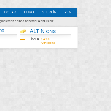
DOLAR
EURO
STERLİN
YEN
lişmelerden anında haberdar olabilirsiniz.
ALTIN
00
ONS
04:00
FİYAT ($)
Güncelleme