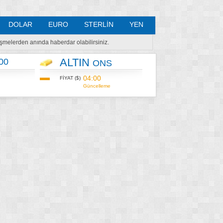
DOLAR
EURO
STERLİN
YEN
lişmelerden anında haberdar olabilirsiniz.
ALTIN
00
ONS
04:00
FİYAT ($)
Güncelleme