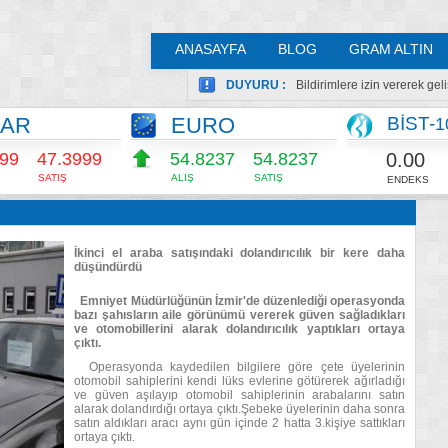
ANASAYFA
BLOG
GRAM ALTIN
DUYURU :
Bildirimlere izin vererek ge
LAR
EURO
BİST-
1
0.00
999
47.3999
54.8232
54.8232
SATIŞ
ALIŞ
SATIŞ
ENDEKS
İkinci el araba satışındaki dolandırıcılık bir kere daha
düşündürdü
Emniyet Müdürlüğünün İzmir'de düzenlediği operasyonda
bazı şahısların aile görünümü vererek güven sağladıkları
ve otomobillerini alarak dolandırıcılık yaptıkları ortaya
çıktı.
Operasyonda kaydedilen bilgilere göre çete üyelerinin
otomobil sahiplerini kendi lüks evlerine götürerek ağırladığı
ve güven aşılayıp otomobil sahiplerinin arabalarını satın
alarak dolandırdığı ortaya çıktı.Şebeke üyelerinin daha sonra
satın aldıkları aracı aynı gün içinde 2 hatta 3.kişiye sattıkları
ortaya çıktı.