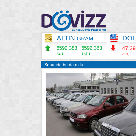
ALTIN
DO
GRAM
6592.383
6592.383
47.3
ALIŞ
SATIŞ
ALIŞ
Sonunda bu da oldu