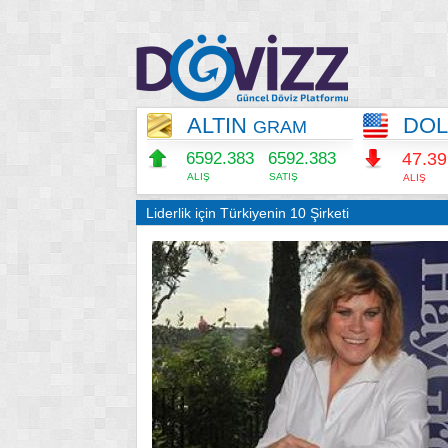
ALTIN
DO
GRAM
6592.383
6592.383
47.3
ALIŞ
SATIŞ
ALIŞ
Liderlik için Türkiyenin 10 Şirketi