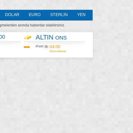
DOLAR
EURO
STERLİN
YEN
lişmelerden anında haberdar olabilirsiniz.
ALTIN
00
ONS
04:00
FİYAT ($)
Güncelleme