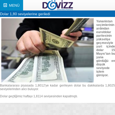
MENÜ
Dolar 1,80 seviyelerine geriledi
Yunanistan
seçimlerinin
ardından
euro/dolar
paritesinin
yükselişe
geçmesiyle
yurt içinde
dolar 15
Mayıs'tan bu
yana
gördüğü en
düşük
seviyede
işlem
görüyor.
Bankalararası piyasada 1,8012'ye kadar gerileyen dolar bu dakikalarda 1,8025
seviyelerinden alıcı buluyor.
Dolar geçtiğimiz haftayı 1,8114 seviyesinden kapatmıştı.