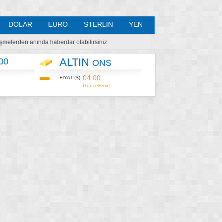
DOLAR
EURO
STERLİN
YEN
lişmelerden anında haberdar olabilirsiniz.
ALTIN
00
ONS
04:00
FİYAT ($)
Güncelleme