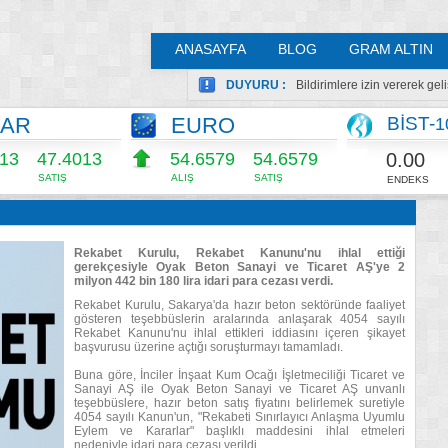
ANASAYFA
BLOG
GRAM ALTIN
DUYURU :
Bildirimlere izin vererek ge
LAR
EURO
BİST-
1
0.00
013
47.4013
54.6575
54.6575
SATIŞ
ALIŞ
SATIŞ
ENDEKS
Rekabet Kurulu, Rekabet Kanunu'nu ihlal ettiği
gerekçesiyle Oyak Beton Sanayi ve Ticaret AŞ'ye 2
milyon 442 bin 180 lira idari para cezası verdi.
Rekabet Kurulu, Sakarya'da hazır beton sektöründe faaliyet
gösteren teşebbüslerin aralarında anlaşarak 4054 sayılı
Rekabet Kanunu'nu ihlal ettikleri iddiasını içeren şikayet
başvurusu üzerine açtığı soruşturmayı tamamladı.
Buna göre, İnciler İnşaat Kum Ocağı İşletmeciliği Ticaret ve
Sanayi AŞ ile Oyak Beton Sanayi ve Ticaret AŞ unvanlı
teşebbüslere, hazır beton satış fiyatını belirlemek suretiyle
4054 sayılı Kanun'un, "Rekabeti Sınırlayıcı Anlaşma Uyumlu
Eylem ve Kararlar" başlıklı maddesini ihlal etmeleri
nedeniyle idari para cezası verildi.