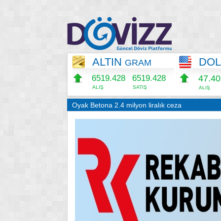
ALTIN
DO
GRAM
6519.428
6519.428
47.4
ALIŞ
SATIŞ
ALIŞ
Oyak Betona 2.4 milyon liralık ceza