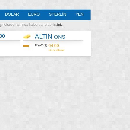
DOLAR
EURO
STERLİN
YEN
lişmelerden anında haberdar olabilirsiniz.
ALTIN
00
ONS
04:00
FİYAT ($)
Güncelleme