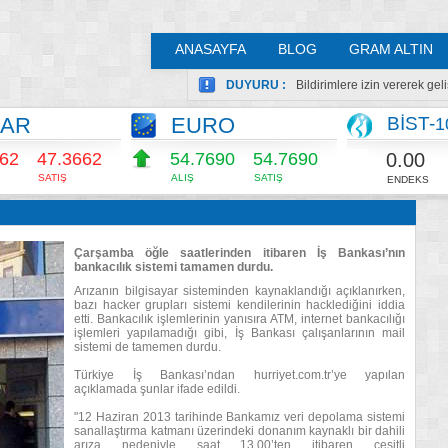
ANASAYFA
BLOG
GRAM ALTIN
DUYURU :
Bildirimlere izin vererek ge
LAR
EURO
BİST-
1
0.00
662
47.3662
54.7698
54.7698
SATIŞ
ALIŞ
SATIŞ
ENDEKS
Çarşamba öğle saatlerinden itibaren İş Bankası’nın
bankacılık sistemi tamamen durdu.
Arızanın bilgisayar sisteminden kaynaklandığı açıklanırken,
bazı hacker grupları sistemi kendilerinin hacklediğini iddia
etti. Bankacılık işlemlerinin yanısıra ATM, internet bankacılığı
işlemleri yapılamadığı gibi, İş Bankası çalışanlarının mail
sistemi de tamemen durdu.
Türkiye İş Bankası’ndan hurriyet.com.tr’ye yapılan
açıklamada şunlar ifade edildi.
"12 Haziran 2013 tarihinde Bankamız veri depolama sistemi
sanallaştırma katmanı üzerindeki donanım kaynaklı bir dahili
arıza nedeniyle saat 13.00’ten itibaren çeşitli