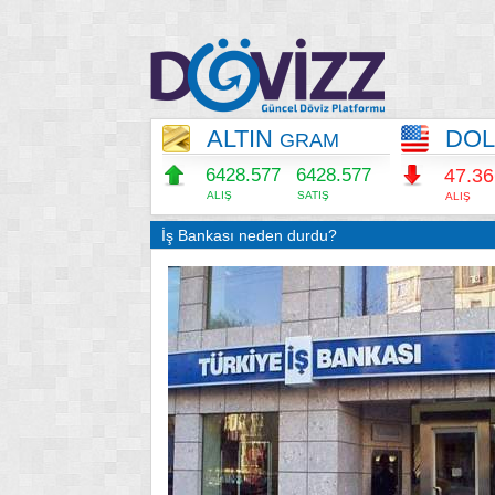
ALTIN
DO
GRAM
6428.577
6428.577
47.3
ALIŞ
SATIŞ
ALIŞ
İş Bankası neden durdu?