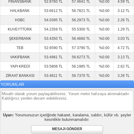
FİNANSBANK
52.8760 TL
57.4641 TL
%0.00
4.59 TL
HALKBANK
53.6612 TL
56.7821 TL
%0.00
3.12 TL
HSBC
54.0395 TL
56.2973 TL
%0.00
2.26 TL
KUVEYTTÜRK
54.2359 TL
55.5300 TL
%0.00
1.29 TL
ŞEKERBANK
53.4350 TL
56.4660 TL
%0.00
3.03 TL
TEB
52.6590 TL
57.3790 TL
%0.00
4.72 TL
VAKIFBANK
53.4981 TL
56.6273 TL
%0.00
3.13 TL
YAPI KREDİ
53.5808 TL
56.1985 TL
%0.00
2.62 TL
ZİRAAT BANKASI
53.4811 TL
56.7370 TL
%0.00
3.26 TL
YORUMLAR
Uyarı:
Yorumunuzun içeriğinde hakaret, karalama, saldırı, küfür vb. şeyler
kesinlikle bulunmamalıdır.
MESAJI GÖNDER