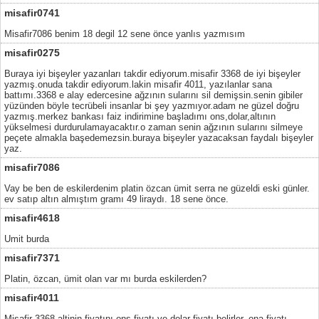
misafir0741
Misafir7086 benim 18 degil 12 sene önce yanlıs yazmısım
misafir0275
Buraya iyi bişeyler yazanları takdir ediyorum.misafir 3368 de iyi bişeyler
yazmış.onuda takdir ediyorum.lakin misafir 4011, yazılanlar sana
battımı.3368 e alay edercesine ağzının sularını sil demişsin.senin gibiler
yüzünden böyle tecrübeli insanlar bi şey yazmıyor.adam ne güzel doğru
yazmış.merkez bankası faiz indirimine başladımı ons,dolar,altının
yükselmesi durdurulamayacaktır.o zaman senin ağzının sularını silmeye
peçete almakla başedemezsin.buraya bişeyler yazacaksan faydalı bişeyler
yaz.
misafir7086
Vay be ben de eskilerdenim platin özcan ümit serra ne güzeldi eski günler.
ev satıp altın almıştım gramı 49 liraydı. 18 sene önce.
misafir4618
Umit burda
misafir7371
Platin, özcan, ümit olan var mı burda eskilerden?
misafir4011
Misafir 3368 altinin fiyatını ons fiyatı ve dolar fiyatı belirler. ona fiyatı