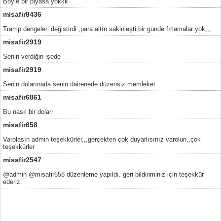
Böyle bir piyasa yokkk
misafir8436
Tramp dengeleri değistirdi ,para altín sakinleşti,bir günde fırlamalar yok,,,
misafir2919
Senin verdiğin işede
misafir2919
Senin dolarınada senin dairenede düzensiz memleket
misafir6861
Bu nasıl bir dolarr
misafir658
Varolasín admin teşekkürler,,,gerçekten çok duyarlısınız varolun,,çok
teşekkürler
misafir2547
@admin @misafir658 düzenleme yapıldı. geri bildiriminiz için teşekkür
ederiz.