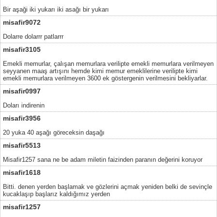
Bir aşaği iki yukarı iki asağı bir yukarı
misafir9072
Dolarre dolarrr patlarrr
misafir3105
Emekli memurlar, çalışan memurlara verilipte emekli memurlara verilmeyen
seyyanen maaş artışını hemde kimi memur emeklilerine verilipte kimi
emekli memurlara verilmeyen 3600 ek göstergenin verilmesini bekliyarlar.
misafir0997
Doları indirenin
misafir3956
20 yuka 40 aşağı göreceksin daşağı
misafir5513
Misafir1257 sana ne be adam miletin faizinden paranın değerini koruyor
misafir1618
Bitti. denen yerden başlamak ve gözlerini açmak yeniden belki de sevinçle
kucaklaşıp başlarız kaldığımız yerden
misafir1257