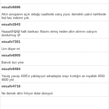
misafir6686
Altın avrupanın açık olduğu saatlerde satış yiyor, demekki yakın tarihlerde
fed faiz indirimi yok.
misafir2643
Haaaa🤣😂😂 halk bankası iflasmı etmiş neden altın alımını satışını
durdurmuş 🤣
misafir7301
Ltın düşer mi
misafir6905
Batırdı bizi yine
misafir8484
Yavaş yavaş 4305’e yaklaşıyor arkadaşlar orayı kırdığın an inşallah 4550
4600 ytd
misafir4716
Ne demek altın fırlıyor dolar donuyor