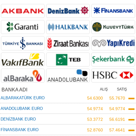
BANKA ADI
ALIŞ
SATIŞ
ALBARAKATÜRK EURO
54.6300
55.7670
ANADOLUBANK EURO
54.9774
54.9774
DENİZBANK EURO
53.3772
56.6191
FİNANSBANK EURO
52.8760
57.4641