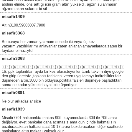
abdnin elinde. ons arttıgı icin gram altın yükseldi. ağzın sulanmasın
ağzının akan sularını bi sil.
misafir1409
Altın3100.59003007.7900
misafir3368
Be buraya her zaman yazmam.senede iki veya üç kez
yazarım.yazdıklarımı anlayanlar zaten anlar.anlamayanlarada zaten bir
faydası olmaz.ytd
misafir3368
🇹🇷🇹🇷🇹🇷🇹🇷🇹🇷🇹🇷🇹🇷🇹🇷🇹🇷🇹🇷🇹🇷🇹🇷🇹🇷🇹🇷🇹🇷🇹🇷
16. ppk toplantıları ayda bir kez olur.isteyenler tcmb takvim diye google
den girip ücretsiz ,toplantı tarihlerini veren uygulamayı indirebilirler.faiz
düşmeden altın.3000 bin olduysa,politika faizleri düşmeye başladıktan
sonra ne kadar yükselir.hayali bile ürpertiyor.
misafir0891
Ne olur arkadaslar sice
misafir1839
Misafir7791 halkbankta makas 90tl. kuyumcularda 30tl ile 70tl arası
değişiyor. evet bankalar daha acımasız ama gün içinde bakmalısın
bozduracaksan haftaici saat 10-17 arası bozduracaksın diğer saatlerde
bankalarda altın makası yuksek olur