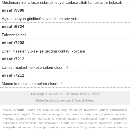
Müslümanı zorla faize sokmak istiyor zorlasa allah tan belasını bulacak
misafir9388
Aşka susayan gönlümü seveceksen sev yeter.
misafir6724
Faizzzz faizzz
misafir7208
Enerji hisseleri yükselişe geçtimi contayı koycam
misafir7212
Lelinist markist herkese selam olsun !!!
misafir7212
Maocu komunistlere selam olsun !!!
Copyright © 2011-2022 Tüm hakları saklıdır. Dövizz
Kişisel Verilerin Korunması
|
Çerez Politikası
YASAL UYARI:
Burada yer alan yatırım bilgi, yorum ve tavsiyeleri yatırım danışmanlığı
kapsamında değildir. Yatırım danışmanlığı hizmeti; aracı kurumlar, portföy yönetim şirketleri,
mevduat kabul etmeyen bankalar ile müşteri arasında imzalanacak yatırım danışmanlığı
sözleşmesi çerçevesinde sunulmaktadır. Burada yer alan yorum ve tavsiyeler, yorum ve
tavsiyede bulunanların kişisel görüşlerine dayanmaktadır. Bu görüşler mali durumunuz ile risk