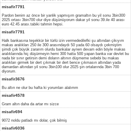
misafir7791
Pardon benim az önce bir yanlik yapmışım gramaltın bu yil sonu 3bin300
2025 ortası 3bin700 olur diye düşünüyorum dakar yil sonu 39.ile 40 arası
euro 42.45 arası.tabiki tahmin hepsi.
misafir7791
Halk bankasına teşekkür bir türlü izin vermededilefki şu altından çikıyım
makas aralıkları 250 ile 300 arasındaydı 50 yada 60 olsaydı çekmiştim
şimdi çok büyük zararım olurdu bankalar aynen devam edin böyle makas
aralıklarında hiç düşürmeyin hemi 300 hatta 500 yapan banka var devlet bu
nada bir sınır getirsin demi doların altının düşmeme sebebi bu makas
aralıkları girmek bir dert çıkmak bir dert bence çıkmasın altından yada
damardan altından yil sonu 3bin100 olur 2025 şin ortalarında 3bin 700
diyorum.
misafir3676
Bu altın ne olur bu hafta ki yorumları alalımm
misafir4578
Gram altın daha da artar mı sizce
misafir694
9072 noldu patladı mı dolar, çok bilmiş
misafir6036