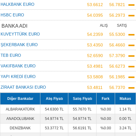
HALKBANK EURO
53.6612
56.7821
HSBC EURO
54.0395
56.2973
BANKA ADI
ALIŞ
SATIŞ
KUVEYTTÜRK EURO
54.2359
55.5300
ŞEKERBANK EURO
53.4350
56.4660
TEB EURO
52.6590
57.3790
VAKIFBANK EURO
53.4981
56.6273
YAPI KREDİ EURO
53.5808
56.1985
ZİRAAT BANKASI EURO
53.4811
56.7370
Diğer Bankalar
Alış Fiyatı
Satış Fiyatı
Fark
Makas
ALBARAKATÜRK
54.6300 TL
55.7670 TL
%0.00
1.14 TL
ANADOLUBANK
54.9774 TL
54.9774 TL
%0.00
0.00 TL
DENİZBANK
53.3772 TL
56.6191 TL
%0.00
3.24 TL