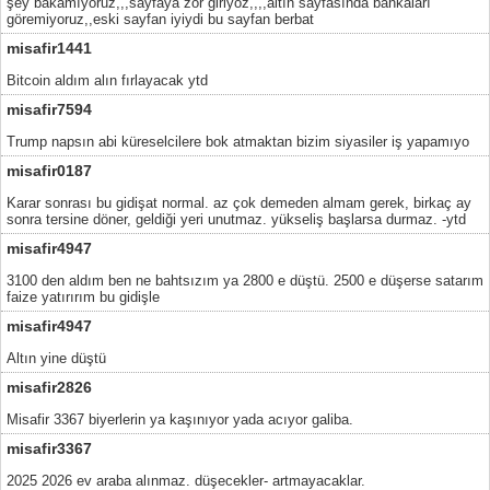
şey bakamıyoruz,,,sayfaya zor giriyoz,,,,altın sayfasında bankaları
göremiyoruz,,eski sayfan iyiydi bu sayfan berbat
misafir1441
Bitcoin aldım alın fırlayacak ytd
misafir7594
Trump napsın abi küreselcilere bok atmaktan bizim siyasiler iş yapamıyo
misafir0187
Karar sonrası bu gidişat normal. az çok demeden almam gerek, birkaç ay
sonra tersine döner, geldiği yeri unutmaz. yükseliş başlarsa durmaz. -ytd
misafir4947
3100 den aldım ben ne bahtsızım ya 2800 e düştü. 2500 e düşerse satarım
faize yatırırım bu gidişle
misafir4947
Altın yine düştü
misafir2826
Misafir 3367 biyerlerin ya kaşınıyor yada acıyor galiba.
misafir3367
2025 2026 ev araba alınmaz. düşecekler- artmayacaklar.