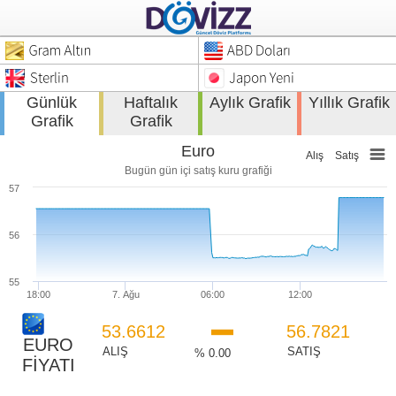
Günlük
Haftalık
Aylık Grafik
Yıllık Grafik
Grafik
Grafik
Euro
Alış
Satış
Bugün gün içi satış kuru grafiği
57
56
55
18:00
7. Ağu
06:00
12:00
53.6612
56.7821
EURO
ALIŞ
SATIŞ
% 0.00
FİYATI