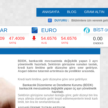
ANASAYFA
BLOG
GRAM ALTIN
DUYURU :
Bildirimlere izin vererek ge
LAR
EURO
BİST-
1
0.00
009
47.4009
54.6580
54.6580
SATIŞ
ALIŞ
SATIŞ
ENDEKS
BDDK, bankacılık mevzuatında değişiklik yapan 3 ayrı
yönetmelik hazırladı. Sektörün görüşüne sunulan taslak,
kredi kartı limitine gelir düzeyine göre sınır getiriyor.
Asgari ödeme tutarının artırılması da yenilikler arasında.
Kredi kartı limitine, gelir düzeyine göre sınır getiriliyor.
Bankacılık Düzenleme ve Denetleme Kurumu (BDDK)
bankacılık mevzuatında değişiklik yapan üç ayrı yönetmelik
hazırladı.
Sektörün görüşüne sunulan taslağa göre; gelir düzeyi bin lira
veya altında olanlarla geliri tespit edilemeyenlerin kredi kartı
limiti, bin lira ile sınırlandırılacak.
ASGARİ ÖDEME TUTARI ARTIYOR