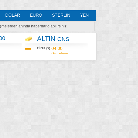
DOLAR
EURO
STERLİN
YEN
lişmelerden anında haberdar olabilirsiniz.
ALTIN
00
ONS
04:00
FİYAT ($)
Güncelleme