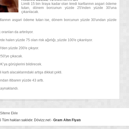
Limiti 15 bin liraya kadar olan kredi kartlarının asgari ödeme
tutarı, dönem borcunun yüzde 25'inden yüzde 30'una
çıkarılacak.
kartlarının asgari ödeme tutarı ise, dönem borcunun yüzde 30'undan yüzde
 oranları da artırılıyor.
lerde halen yüzde 75 olan risk ağırlığı, yüzde 100'e çıkarılıyor.
50'den yüzde 200'e çıkıyor.
 250'ye çıkacak.
’ya görüşlerini bildirecek.
artı alacaklarındaki artışa dikkat çekti.
ndan itibaren yüzde 43 arttı.
 kaynaklandı.
Sitene Ekle
Tüm hakları saklıdır. Dövizz.net -
Gram Altın Fiyatı