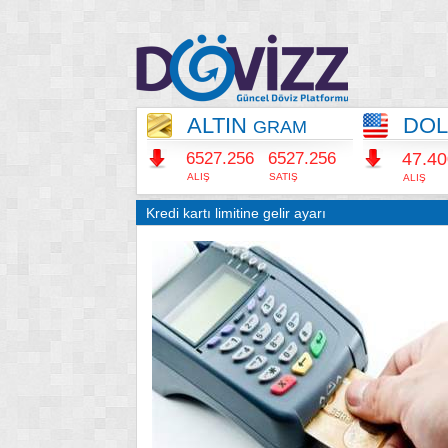
ALTIN
DO
GRAM
6527.256
6527.256
47.4
ALIŞ
SATIŞ
ALIŞ
Kredi kartı limitine gelir ayarı