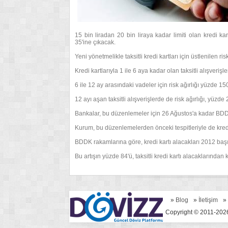
15 bin liradan 20 bin liraya kadar limiti olan kredi 
35'ine çıkacak.
Yeni yönetmelikle taksitli kredi kartları için üstlenilen risk
Kredi kartlarıyla 1 ile 6 aya kadar olan taksitli alışveriş
6 ile 12 ay arasındaki vadeler için risk ağırlığı yüzde 1
12 ayı aşan taksitli alışverişlerde de risk ağırlığı, yüzde
Bankalar, bu düzenlemeler için 26 Ağustos'a kadar BDDK
Kurum, bu düzenlemelerden önceki tespitleriyle de kredi k
BDDK rakamlarına göre, kredi kartı alacakları 2012 başı
Bu artışın yüzde 84'ü, taksitli kredi kartı alacaklarından
»
Blog
»
İletişim
»
Copyright © 2011-2026 