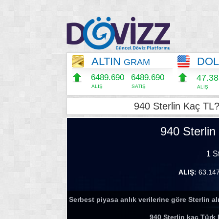
ALTIN
DO
GRAM
6489.690
6489.690
47.3
ALIŞ
SATIŞ
ALIŞ
940 Sterlin Kaç TL?
940 Sterlin
1 S
ALIŞ:
63.14
Serbest piyasa anlık verilerine göre Sterlin alı
940 Sterlin kaç Türk 