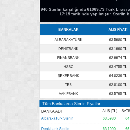
940 Sterlin karşılığında 61069.73 Türk Lirası a
17:15 tarihinde yapılmıştır. Sterlin
BANKALAR
ALIŞ FİYATI
ALBARAKATÜRK
63.5980 TL
DENİZBANK
63.1990 TL
FİNANSBANK
62.9974 TL
HSBC
63.4755 TL
ŞEKERBANK
64.0239 TL
TEB
62.8100 TL
VAKIFBANK
63.5795 TL
Tüm Bankalarda Sterlin Fiyatları
BANKA ADI
ALIŞ (TL)
SATIŞ
AlbarakaTürk Sterlin
63.5980
64
Denizbank Sterlin
63.1990
65