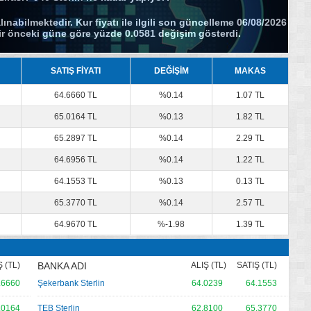
lınabilmektedir. Kur fiyatı ile ilgili son güncelleme 06/08/2026
 bir önceki güne göre yüzde 0.0581 değişim gösterdi.
SATIŞ FİYATI
DEĞİŞİM
MAKAS
64.6660 TL
%0.14
1.07 TL
65.0164 TL
%0.13
1.82 TL
65.2897 TL
%0.14
2.29 TL
64.6956 TL
%0.14
1.22 TL
64.1553 TL
%0.13
0.13 TL
65.3770 TL
%0.14
2.57 TL
64.9670 TL
%-1.98
1.39 TL
 (TL)
BANKA ADI
ALIŞ (TL)
SATIŞ (TL)
.6660
Şekerbank Sterlin
64.0239
64.1553
.0164
TEB Sterlin
62.8100
65.3770