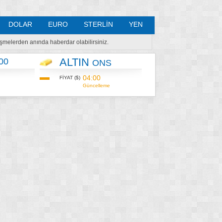
DOLAR
EURO
STERLİN
YEN
lişmelerden anında haberdar olabilirsiniz.
ALTIN
00
ONS
04:00
FİYAT ($)
Güncelleme