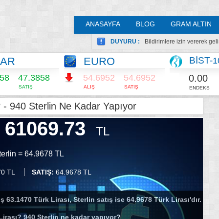
ANASAYFA
BLOG
GRAM ALTIN
DUYURU :
Bildirimlere izin vererek ge
LAR
EURO
BİST-
1
0.00
858
47.3858
54.6952
54.6952
SATIŞ
ALIŞ
SATIŞ
ENDEKS
 - 940 Sterlin Ne Kadar Yapıyor
61069.73
TL
terlin = 64.9678 TL
70 TL
SATIŞ:
64.9678 TL
ş 63.1470 Türk Lirası, Sterlin satış ise 64.9678 Türk Lirası'dır.
Lirası? 940 Sterlin ne kadar yapıyor?