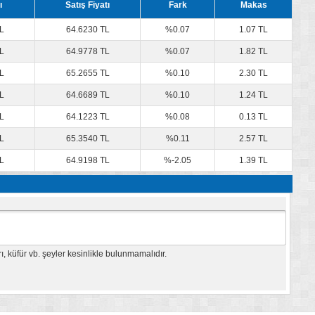
ı
Satış Fiyatı
Fark
Makas
L
64.6230 TL
%0.07
1.07 TL
L
64.9778 TL
%0.07
1.82 TL
L
65.2655 TL
%0.10
2.30 TL
L
64.6689 TL
%0.10
1.24 TL
L
64.1223 TL
%0.08
0.13 TL
L
65.3540 TL
%0.11
2.57 TL
L
64.9198 TL
%-2.05
1.39 TL
 küfür vb. şeyler kesinlikle bulunmamalıdır.