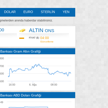
DOLAR
EURO
STERLİN
YEN
lişmelerden anında haberdar olabilirsiniz.
ALTIN
00
ONS
04:00
FİYAT ($)
Güncelleme
 Bankası Gram Altın Grafiği
800
700
600
500
16:00
6. Ağu
08:00
 Bankası ABD Doları Grafiği
49