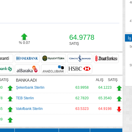
4
4
64.9778
İş
% 0.07
SATIŞ
5
5
SATIŞ
BANKA ADI
ALIŞ
SATIŞ
30
Şekerbank Sterlin
63.9958
64.1223
78
TEB Sterlin
62.7820
65.3540
55
Vakıfbank Sterlin
63.5323
64.9198
89