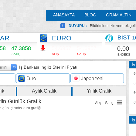
ANASAYFA
BLOG
GRAM ALTIN
DUYURU :
Bildirimlere izin vererek ge
LAR
EURO
BİST-
1
0.00
858
47.3858
54.6957
54.6957
SATIŞ
ALIŞ
SATIŞ
ENDEKS
İş
İş Bankası İngiliz Sterlini Fiyatı
erlini
6
6
fik
Aylık Grafik
Yıllık Grafik
6
rlin-Günlük Grafik
6
Alış
Satış
gün içi satış kuru grafiği
İş