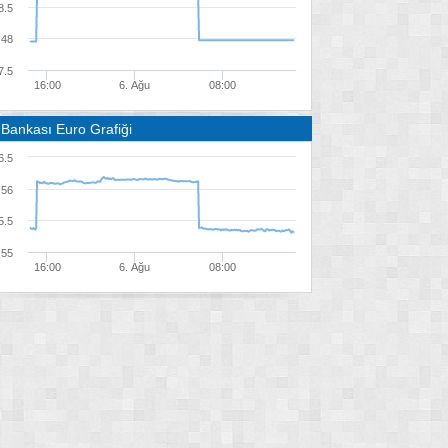
8.5
48
7.5
16:00
6. Ağu
08:00
 Bankası Euro Grafiği
6.5
56
5.5
55
16:00
6. Ağu
08:00