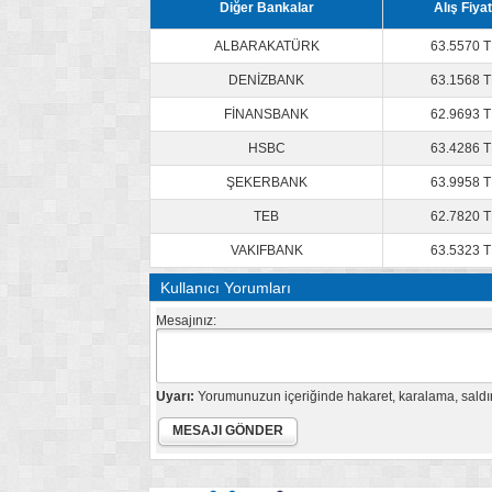
Diğer Bankalar
Alış Fiyat
ALBARAKATÜRK
63.5570 T
DENİZBANK
63.1568 T
FİNANSBANK
62.9693 T
HSBC
63.4286 T
ŞEKERBANK
63.9958 T
TEB
62.7820 T
VAKIFBANK
63.5323 T
Kullanıcı Yorumları
Mesajınız:
Uyarı:
Yorumunuzun içeriğinde hakaret, karalama, saldırı,
MESAJI GÖNDER