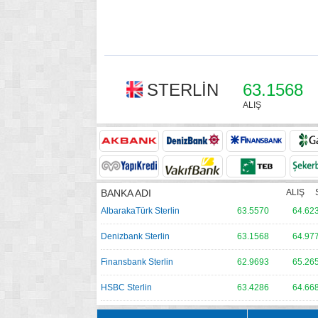
STERLİN
63.1568
ALIŞ
BANKA ADI
ALIŞ
AlbarakaTürk Sterlin
63.5570
64.62
Denizbank Sterlin
63.1568
64.97
Finansbank Sterlin
62.9693
65.26
HSBC Sterlin
63.4286
64.66