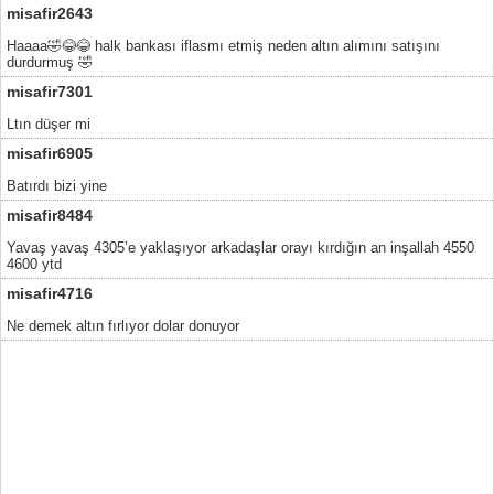
misafir2643
Haaaa🤣😂😂 halk bankası iflasmı etmiş neden altın alımını satışını
durdurmuş 🤣
misafir7301
Ltın düşer mi
misafir6905
Batırdı bizi yine
misafir8484
Yavaş yavaş 4305’e yaklaşıyor arkadaşlar orayı kırdığın an inşallah 4550
4600 ytd
misafir4716
Ne demek altın fırlıyor dolar donuyor