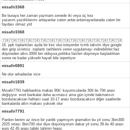
misafir3368
Be buraya her zaman yazmam.senede iki veya üç kez
yazarım.yazdıklarımı anlayanlar zaten anlar.anlamayanlarada zaten bir
faydası olmaz.ytd
misafir3368
🇹🇷🇹🇷🇹🇷🇹🇷🇹🇷🇹🇷🇹🇷🇹🇷🇹🇷🇹🇷🇹🇷🇹🇷🇹🇷🇹🇷🇹🇷🇹🇷
16. ppk toplantıları ayda bir kez olur.isteyenler tcmb takvim diye google
den girip ücretsiz ,toplantı tarihlerini veren uygulamayı indirebilirler.faiz
düşmeden altın.3000 bin olduysa,politika faizleri düşmeye başladıktan
sonra ne kadar yükselir.hayali bile ürpertiyor.
misafir0891
Ne olur arkadaslar sice
misafir1839
Misafir7791 halkbankta makas 90tl. kuyumcularda 30tl ile 70tl arası
değişiyor. evet bankalar daha acımasız ama gün içinde bakmalısın
bozduracaksan haftaici saat 10-17 arası bozduracaksın diğer saatlerde
bankalarda altın makası yuksek olur
misafir7791
Pardon benim az önce bir yanlik yapmışım gramaltın bu yil sonu 3bin300
2025 ortası 3bin700 olur diye düşünüyorum dakar yil sonu 39.ile 40 arası
euro 42.45 arası.tabiki tahmin hepsi.