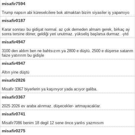
misafir7594
Trump napsın abi küreselcilere bok atmaktan bizim siyasiler iş yapamıyo
misafir0187
Karar sonrası bu gidişat normal. az çok demeden almam gerek, birkaç ay
sonra tersine döner, geldiği yeri unutmaz. yükseliş başlarsa durmaz. -ytd
misafir4947
3100 den aldım ben ne bahtsızım ya 2800 e düştü. 2500 e düşerse satarım
faize yatırırım bu gidişle
misafir4947
Altın yine düştü
misafir2826
Misafir 3367 biyerlerin ya kaşınıyor yada acıyor galiba.
misafir3367
2025 2026 ev araba alınmaz. düşecekler- artmayacaklar.
misafir0741
Misafir7086 benim 18 degil 12 sene önce yanlıs yazmısım
misafir0275