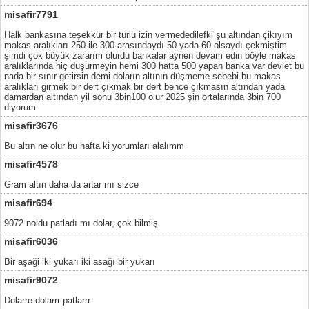
misafir7791
Halk bankasına teşekkür bir türlü izin vermededilefki şu altından çikıyım
makas aralıkları 250 ile 300 arasındaydı 50 yada 60 olsaydı çekmiştim
şimdi çok büyük zararım olurdu bankalar aynen devam edin böyle makas
aralıklarında hiç düşürmeyin hemi 300 hatta 500 yapan banka var devlet bu
nada bir sınır getirsin demi doların altının düşmeme sebebi bu makas
aralıkları girmek bir dert çıkmak bir dert bence çıkmasın altından yada
damardan altından yil sonu 3bin100 olur 2025 şin ortalarında 3bin 700
diyorum.
misafir3676
Bu altın ne olur bu hafta ki yorumları alalımm
misafir4578
Gram altın daha da artar mı sizce
misafir694
9072 noldu patladı mı dolar, çok bilmiş
misafir6036
Bir aşaği iki yukarı iki asağı bir yukarı
misafir9072
Dolarre dolarrr patlarrr