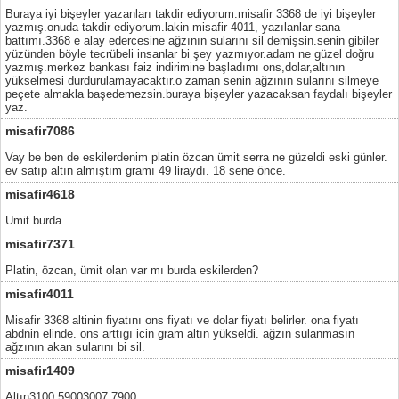
Buraya iyi bişeyler yazanları takdir ediyorum.misafir 3368 de iyi bişeyler
yazmış.onuda takdir ediyorum.lakin misafir 4011, yazılanlar sana
battımı.3368 e alay edercesine ağzının sularını sil demişsin.senin gibiler
yüzünden böyle tecrübeli insanlar bi şey yazmıyor.adam ne güzel doğru
yazmış.merkez bankası faiz indirimine başladımı ons,dolar,altının
yükselmesi durdurulamayacaktır.o zaman senin ağzının sularını silmeye
peçete almakla başedemezsin.buraya bişeyler yazacaksan faydalı bişeyler
yaz.
misafir7086
Vay be ben de eskilerdenim platin özcan ümit serra ne güzeldi eski günler.
ev satıp altın almıştım gramı 49 liraydı. 18 sene önce.
misafir4618
Umit burda
misafir7371
Platin, özcan, ümit olan var mı burda eskilerden?
misafir4011
Misafir 3368 altinin fiyatını ons fiyatı ve dolar fiyatı belirler. ona fiyatı
abdnin elinde. ons arttıgı icin gram altın yükseldi. ağzın sulanmasın
ağzının akan sularını bi sil.
misafir1409
Altın3100.59003007.7900