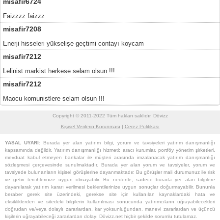
misafir6724
Faizzzz faizzz
misafir7208
Enerji hisseleri yükselişe geçtimi contayı koycam
misafir7212
Lelinist markist herkese selam olsun !!!
misafir7212
Maocu komunistlere selam olsun !!!
Copyright © 2011-2022 Tüm hakları saklıdır. Dövizz
Kişisel Verilerin Korunması
|
Çerez Politikası
YASAL UYARI:
Burada yer alan yatırım bilgi, yorum ve tavsiyeleri yatırım danışmanlığı
kapsamında değildir. Yatırım danışmanlığı hizmeti; aracı kurumlar, portföy yönetim şirketleri,
mevduat kabul etmeyen bankalar ile müşteri arasında imzalanacak yatırım danışmanlığı
sözleşmesi çerçevesinde sunulmaktadır. Burada yer alan yorum ve tavsiyeler, yorum ve
tavsiyede bulunanların kişisel görüşlerine dayanmaktadır. Bu görüşler mali durumunuz ile risk
ve getiri tercihlerinize uygun olmayabilir. Bu nedenle, sadece burada yer alan bilgilere
dayanılarak yatırım kararı verilmesi beklentilerinize uygun sonuçlar doğurmayabilir. Bununla
beraber gerek site üzerindeki, gerekse site için kullanılan kaynaklardaki hata ve
eksikliklerden ve sitedeki bilgilerin kullanılması sonucunda yatırımcıların uğrayabilecekleri
doğrudan ve/veya dolaylı zararlardan, kar yoksunluğundan, manevi zararlardan ve üçüncü
kişilerin uğrayabileceği zararlardan dolayı Dövizz.net hiçbir şekilde sorumlu tutulamaz.