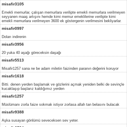
misafir3105
Emekli memurlar, çalışan memurlara verilipte emekli memurlara verilmeyen
seyyanen maaş artışını hemde kimi memur emeklilerine verilipte kimi
emekli memurlara verilmeyen 3600 ek göstergenin verilmesini bekliyarlar.
misafir0997
Doları indirenin
misafir3956
20 yuka 40 aşağı göreceksin daşağı
misafir5513
Misafir1257 sana ne be adam miletin faizinden paranın değerini koruyor
misafir1618
Bitti. denen yerden başlamak ve gözlerini açmak yeniden belki de sevinçle
kucaklaşıp başlarız kaldığımız yerden
misafir1257
Müslümanı zorla faize sokmak istiyor zorlasa allah tan belasını bulacak
misafir9388
Aşka susayan gönlümü seveceksen sev yeter.