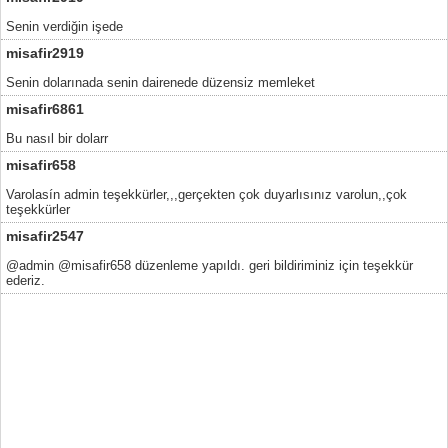
Senin verdiğin işede
misafir2919
Senin dolarınada senin dairenede düzensiz memleket
misafir6861
Bu nasıl bir dolarr
misafir658
Varolasín admin teşekkürler,,,gerçekten çok duyarlısınız varolun,,çok
teşekkürler
misafir2547
@admin @misafir658 düzenleme yapıldı. geri bildiriminiz için teşekkür
ederiz.