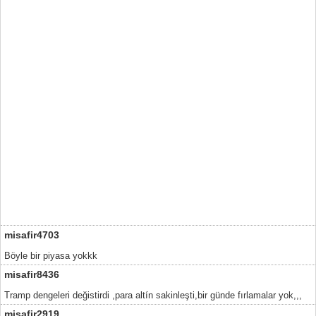
misafir4703
Böyle bir piyasa yokkk
misafir8436
Tramp dengeleri değistirdi ,para altín sakinleşti,bir günde fırlamalar yok,,,
misafir2919