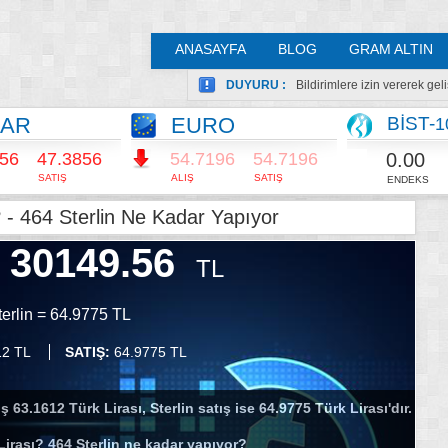
ANASAYFA
BLOG
GRAM ALTIN
DUYURU :
Bildirimlere izin vererek ge
LAR
EURO
BİST-
1
0.00
856
47.3856
54.7196
54.7196
SATIŞ
ALIŞ
SATIŞ
ENDEKS
 - 464 Sterlin Ne Kadar Yapıyor
30149.56
TL
terlin = 64.9775 TL
12 TL
SATIŞ:
64.9775 TL
ş 63.1612 Türk Lirası, Sterlin satış ise 64.9775 Türk Lirası'dır.
Lirası? 464 Sterlin ne kadar yapıyor?