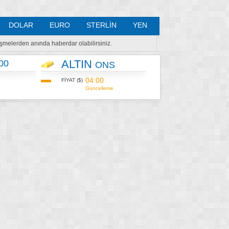
DOLAR
EURO
STERLİN
YEN
lişmelerden anında haberdar olabilirsiniz.
ALTIN
00
ONS
04:00
FİYAT ($)
Güncelleme