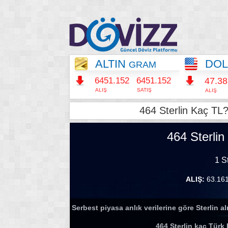
ALTIN
DO
GRAM
6451.152
6451.152
47.3
ALIŞ
SATIŞ
ALIŞ
464 Sterlin Kaç TL?
464 Sterlin
1 S
ALIŞ:
63.16
Serbest piyasa anlık verilerine göre Sterlin alı
464 Sterlin kaç Türk 