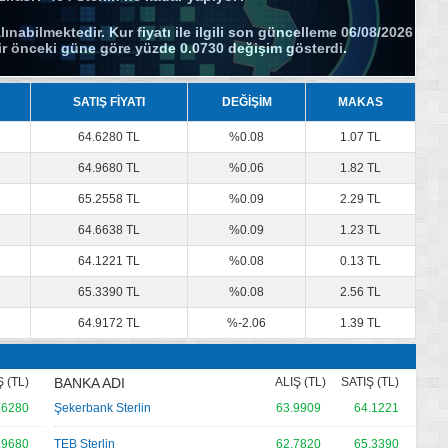
lınabilmektedir. Kur fiyatı ile ilgili son güncelleme 06/08/2026
 bir önceki güne göre yüzde 0.0730 değişim gösterdi.
SATIŞ FİYATI
DEĞİŞİM
MAKAS
64.6280 TL
%0.08
1.07 TL
64.9680 TL
%0.06
1.82 TL
65.2558 TL
%0.09
2.29 TL
64.6638 TL
%0.09
1.23 TL
64.1221 TL
%0.08
0.13 TL
65.3390 TL
%0.08
2.56 TL
64.9172 TL
%-2.06
1.39 TL
 (TL)
BANKA ADI
ALIŞ (TL)
SATIŞ (TL)
.6280
Şekerbank Sterlin
63.9909
64.1221
.9680
TEB Sterlin
62.7820
65.3390