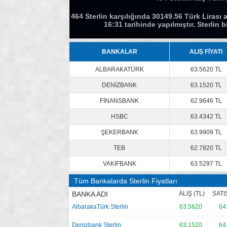
464 Sterlin karşılığında 30149.56 Türk Lirası a
16:31 tarihinde yapılmıştır. Sterlin
BANKALAR
ALIŞ FİYATI
ALBARAKATÜRK
63.5620 TL
DENİZBANK
63.1520 TL
FİNANSBANK
62.9646 TL
HSBC
63.4342 TL
ŞEKERBANK
63.9909 TL
TEB
62.7820 TL
VAKIFBANK
63.5297 TL
Tüm Bankalarda Sterlin Fiyatları
BANKA ADI
ALIŞ (TL)
SATIŞ
AlbarakaTürk Sterlin
63.5620
64
Denizbank Sterlin
63.1520
64