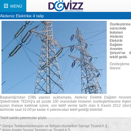
MENÜ
Akdeniz Elektrike 4 talip
Özelleştirme
sürecinde
bulunan
Akdeniz
Elektrik
Dağıtım
Anonim
Şirketi'ne 4
teklif geldi.
Özelleştirme
İdaresi
Başkanlığı'ndan (ÖİB) yapılan açıklamada, Akdeniz Elektrik Dağıtım Anonim
Şirketi'ndeki TEDAŞ'a ait yüzde 100 oranındaki hissenin özelleştirilmesine ilişkin
açılan ihaleye katılmak üzere, son teklif verme tarihi olan 6 Kasım 2012 (dün)
tarihinde saat 16.00'ye kadar 4 yatırımcıdan teklif geldiği bildirildi.
Teklif sahibi yatırımcılar şöyle:
* Genpa Telekomünikasyon ve İletişim Hizmetleri Sanayi Ticaret A.Ş.,
* Alsim Alarko Sanayi Tesisleri ve Ticaret A.Ş.,