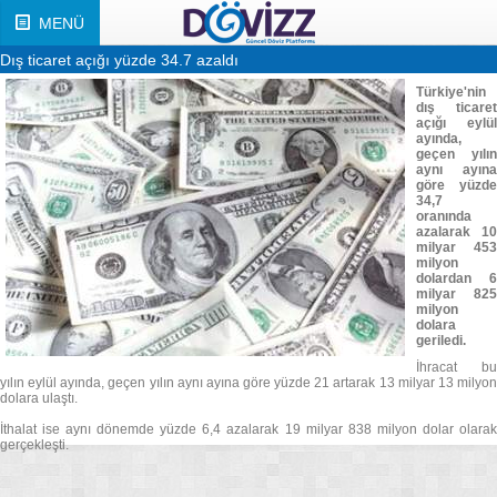
MENÜ
Dış ticaret açığı yüzde 34.7 azaldı
Türkiye'nin
dış ticaret
açığı eylül
ayında,
geçen yılın
aynı ayına
göre yüzde
34,7
oranında
azalarak 10
milyar 453
milyon
dolardan 6
milyar 825
milyon
dolara
geriledi.
İhracat bu
yılın eylül ayında, geçen yılın aynı ayına göre yüzde 21 artarak 13 milyar 13 milyon
dolara ulaştı.
İthalat ise aynı dönemde yüzde 6,4 azalarak 19 milyar 838 milyon dolar olarak
gerçekleşti.