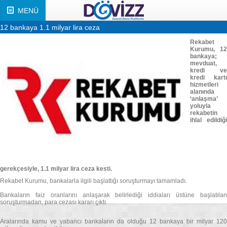
MENÜ
12 bankaya 1.1 milyar lira ceza
Rekabet
Kurumu, 12
bankaya;
mevduat,
kredi ve
kredi kartı
hizmetleri
alanında
‘anlaşma’
yoluyla
rekabetin
ihlal edildiği
gerekçesiyle, 1.1 milyar lira ceza kesti.
Rekabet Kurumu, bankalarla ilgili başlattığı soruşturmayı tamamladı.
Bankaların faiz oranlarını anlaşarak belirlediği iddiaları üstüne başlatılan
soruşturmadan, para cezası kararı çıktı.
Aralarında kamu ve yabancı bankaların da olduğu 12 bankaya bir milyar 120