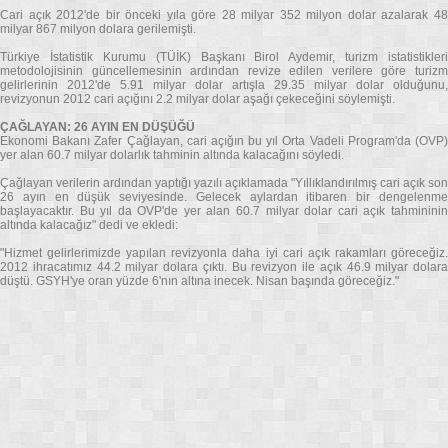
Cari açık 2012'de bir önceki yıla göre 28 milyar 352 milyon dolar azalarak 48
milyar 867 milyon dolara gerilemişti.
Türkiye İstatistik Kurumu (TÜİK) Başkanı Birol Aydemir, turizm istatistikleri
metodolojisinin güncellemesinin ardından revize edilen verilere göre turizm
gelirlerinin 2012'de 5.91 milyar dolar artışla 29.35 milyar dolar olduğunu,
revizyonun 2012 cari açığını 2.2 milyar dolar aşağı çekeceğini söylemişti.
ÇAĞLAYAN: 26 AYIN EN DÜŞÜĞÜ
Ekonomi Bakanı Zafer Çağlayan, cari açığın bu yıl Orta Vadeli Program'da (OVP)
yer alan 60.7 milyar dolarlık tahminin altında kalacağını söyledi.
Çağlayan verilerin ardından yaptığı yazılı açıklamada "Yıllıklandırılmış cari açık son
26 ayın en düşük seviyesinde. Gelecek aylardan itibaren bir dengelenme
başlayacaktır. Bu yıl da OVP'de yer alan 60.7 milyar dolar cari açık tahmininin
altında kalacağız" dedi ve ekledi:
"Hizmet gelirlerimizde yapılan revizyonla daha iyi cari açık rakamları göreceğiz.
2012 ihracatımız 44.2 milyar dolara çıktı. Bu revizyon ile açık 46.9 milyar dolara
düştü. GSYH'ye oran yüzde 6'nın altına inecek. Nisan başında göreceğiz."