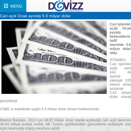
MENÜ
Cari açık Ocak ayında 5.6 milyar dolar
Cari işlemler
açığı Ocak
ayında
beklentilerin
hafif
üzerinde 5.6
milyar dolar
oldu.
İSTANBUL -
Cari işlemler
açığı yeni
yılın ilk
ayında
yaklaşık 100
milyon dolar
azalarak
5.63 milyar
dolar olarak
gerçekleşti.
CNBC-e anketinde açığın 5.4 milyar dolar olması bekleniyordu.
Merkez Bankası, 2012 için 48.87 milyar dolar olarak açıkladığı cari açık rakamını
46.94 milyar dolara revize etti. Turizm gelirlerindeki güncelleme nedeniyle cari
açık rakamında düşüş meydana geldi.