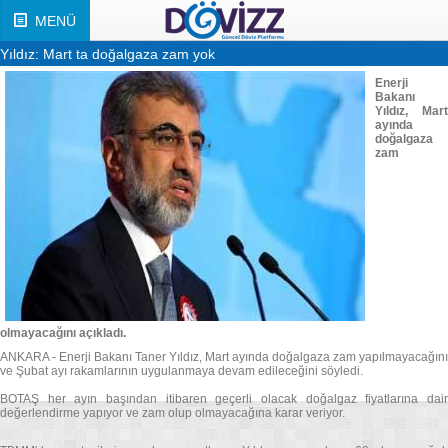
MENÜ
Yıldız: Mart ta doğalgaza zam yok
Enerji
Bakanı
Yıldız, Mart
ayında
doğalgaza
zam
olmayacağını açıkladı.
ANKARA - Enerji Bakanı Taner Yıldız, Mart ayında doğalgaza zam yapılmayacağını
ve Şubat ayı rakamlarının uygulanmaya devam edileceğini söyledi.
BOTAŞ her ayın başından itibaren geçerli olacak doğalgaz fiyatlarına dair
değerlendirme yapıyor ve zam olup olmayacağına karar veriyor.