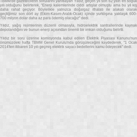
TBMM'de gazetecilerin sorularını yanıtlayan Yıldız, geçen yıl son 62 yılın en soğuk
yılı olduğunu belirterek, "Enerji kalemlerinde ciddi artışlar olmuştu ama bu yıl kış
daha rahat geçiyor. Böylelikle yalnızca doğalgaz ithalatı ile alakalı olarak
geçtiğimiz son dört ay (Ekim-Kasım-Aralık-Ocak) içinde yurtdışına yaklaşık 600-
700 milyon dolar daha az para ödemiş olacağız" dedi.
Yıldız, yağış rejimlerinin düzenli olmasıyla, hidroelektrik santrallerinde kaynak
depolandığını ve bunun enerji açısından önemli bir imkan olduğunu belirtti.
Yıldız bir soru üzerine komisyonda kabul edilen Elektrik Piyasası Kanunu'nun
önümüzdeki hafta TBMM Genel Kurulu'nda görüşüleceğini kaydederek, "1 Ocak
2014'ten itibaren 10 yılı geçmiş elektrik sayacı bedellerini kamu ödeyecek" dedi.