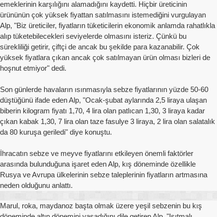
emeklerinin karşılığını alamadığını kaydetti. Hiçbir üreticinin
ürününün çok yüksek fiyattan satılmasını istemediğini vurgulayan
Alp, "Biz üreticiler, fiyatların tüketicilerin ekonomik anlamda rahatlıkla
alıp tüketebilecekleri seviyelerde olmasını isteriz. Çünkü bu
sürekliliği getirir, çiftçi de ancak bu şekilde para kazanabilir. Çok
yüksek fiyatlara çıkan ancak çok satılmayan ürün olması bizleri de
hoşnut etmiyor" dedi.
Son günlerde havaların ısınmasıyla sebze fiyatlarının yüzde 50-60
düştüğünü ifade eden Alp, "Ocak-şubat aylarında 2,5 liraya ulaşan
biberin kilogram fiyatı 1,70, 4 lira olan patlıcan 1,30, 3 liraya kadar
çıkan kabak 1,30, 7 lira olan taze fasulye 3 liraya, 2 lira olan salatalık
da 80 kuruşa geriledi" diye konuştu.
İhracatın sebze ve meyve fiyatlarını etkileyen önemli faktörler
arasında bulunduğuna işaret eden Alp, kış döneminde özellikle
Rusya ve Avrupa ülkelerinin sebze taleplerinin fiyatların artmasına
neden olduğunu anlattı.
Marul, roka, maydanoz başta olmak üzere yeşil sebzenin bu kış
döneminde altın dönemini yaşadığını dile getiren Alp, "Isıtmalı