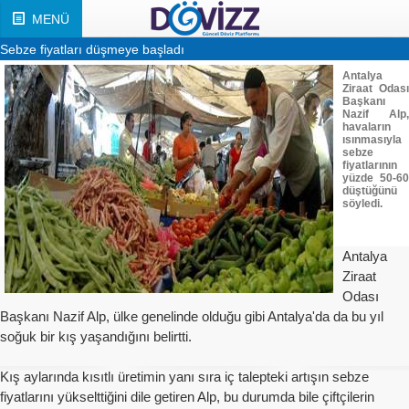
MENÜ
Sebze fiyatları düşmeye başladı
Antalya
Ziraat Odası
Başkanı
Nazif Alp,
havaların
ısınmasıyla
sebze
fiyatlarının
yüzde 50-60
düştüğünü
söyledi.
Antalya
Ziraat
Odası
Başkanı Nazif Alp, ülke genelinde olduğu gibi Antalya'da da bu yıl
soğuk bir kış yaşandığını belirtti.
Kış aylarında kısıtlı üretimin yanı sıra iç talepteki artışın sebze
fiyatlarını yükselttiğini dile getiren Alp, bu durumda bile çiftçilerin