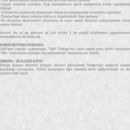
-Türk ekonomisinin büyümesinde sert iniş riskinin artması
-Düşük büyüme oranının Türk bankalarının varlık kalitelerine baskı yapabilme
ihtimali
-Türkiye'nin azalan dış finansman ihtiyacını karşılayacak rezervlerin azalması
-Türkiye'deki siyasi ortamın daha az öngörülebilir hale gelmesi
-Bu durumun ekonominin direncine ve uzun vadeli büyüme potansiyeline zarar
verme ihtimali.
Kurum, bu yıl ve gelecek yıl için yüzde 1 ile pozitif büyümenin yaşanmasını
beklediklerini de ifade etti.
KREDİ NOTUNU KORUDU
S&P'den yapılan açıklamada, "S&P Türkiye’nin uzun vadeli para birimi cinsinden
“BB+” olan kredi reytingini ise teyit etmiştir" ifadesine yer verildi.
ŞİMŞEK: SİCİLLERİ KÖTÜ
Maliye Bakanı Mehmet Şimşek, kararın sonrasında Twitter'dan İngilizce olarak
paylaştığı mesajında, "Kredi kuruluşları ağır hareket etme eğilimindedir ve de
sicilleri kötü" dedi.