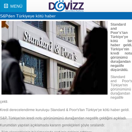
MENÜ
S&Pden Türkiyeye kötü haber
Standard
and
Poor's'tan
Türkiye'ye
kötü bir
haber geldi.
Türkiye'nin
kredi notu
görünümü
durağandan
negatife
düşürüldü.
Standard
and Poor's
Türkiye'nin
görünümünü
durağandan
negatife
çekti.
Kredi derecelendirme kuruluşu Standard & Poor's'tan Türkiye'ye kötü haber geldi.
S&P, Türkiye'nin kredi notu görünümünü durağandan negatife çektiğini açıkladı.
Kurumdan yapılan açıklamada kararın gerekçeleri şöyle sıralandı: