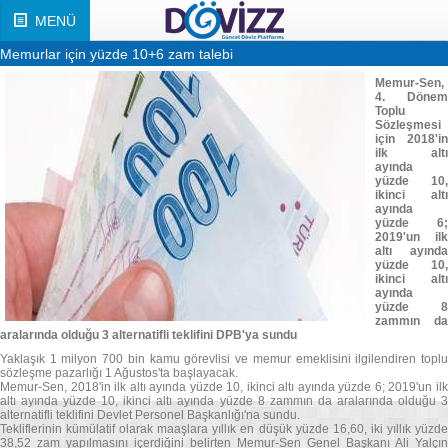
MENÜ
Memurlar için yüzde 10+6 zam talebi
Memur-Sen,
4. Dönem
Toplu
Sözleşmesi
için 2018'in
ilk altı
ayında
yüzde 10,
ikinci altı
ayında
yüzde 6;
2019'un ilk
altı ayında
yüzde 10,
ikinci altı
ayında
yüzde 8
zammın da
aralarında olduğu 3 alternatifli teklifini DPB'ya sundu
Yaklaşık 1 milyon 700 bin kamu görevlisi ve memur emeklisini ilgilendiren toplu
sözleşme pazarlığı 1 Ağustos'ta başlayacak.
Memur-Sen, 2018'in ilk altı ayında yüzde 10, ikinci altı ayında yüzde 6; 2019'un ilk
altı ayında yüzde 10, ikinci altı ayında yüzde 8 zammın da aralarında olduğu 3
alternatifli teklifini Devlet Personel Başkanlığı'na sundu.
Tekliflerinin kümülatif olarak maaşlara yıllık en düşük yüzde 16,60, iki yıllık yüzde
38,52 zam yapılmasını içerdiğini belirten Memur-Sen Genel Başkanı Ali Yalçın