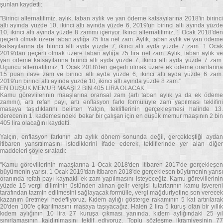
şunları kaydetti:
"Birinci alternatifimiz, aylık, taban aylık ve yan ödeme katsayılarına 2018'in birinci
altı ayında yüzde 10, ikinci altı ayında yüzde 6, 2019'un birinci altı ayında yüzde
10, ikinci altı ayında yüzde 8 zammı içeriyor. İkinci alternatifimiz, 1 Ocak 2018'den
geçerli olmak üzere taban aylığa 75 lira net zam. Aylık, taban aylık ve yan ödeme
katsayılarına da birinci altı ayda yüzde 7, ikinci altı ayda yüzde 7 zam. 1 Ocak
2019'dan geçerli olmak üzere taban aylığa 75 lira net zam. Aylık, taban aylık ve
yan ödeme katsayılarına birinci altı ayda yüzde 7, ikinci altı ayda yüzde 7 zam.
Üçüncü alternatifimiz, 1 Ocak 2018'den geçerli olmak üzere ek ödeme oranlarına
15 puan ilave zam ve birinci altı ayda yüzde 6, ikinci altı ayda yüzde 6 zam.
2019'un birinci altı ayında yüzde 10, ikinci altı ayında yüzde 8 zam."
EN DÜŞÜK MEMUR MAAŞI 2 BİN 405 LİRA OLACAK
Kamu görevlilerinin maaşlarına oransal zam (artı taban aylık ya da ek ödeme
zammı), artı refah payı, artı enflasyon farkı formülüyle zam yapılması teklifini
masaya taşıdıklarını belirten Yalçın, tekliflerinin gerçekleşmesi halinde 13.
derecenin 1. kademesindeki bekar bir çalışan için en düşük memur maaşının 2 bin
405 lira olacağını kaydetti.
Yalçın, enflasyon farkının altı aylık dönem sonunda değil, gerçekleştiği aydan
itibaren yansıtılmasını istediklerini ifade ederek, tekliflerinde yer alan diğer
maddeleri şöyle sıraladı:
"Kamu görevlilerinin maaşlarına 1 Ocak 2018'den itibaren 2017'de gerçekleşen
büyümenin yarısı, 1 Ocak 2019'dan itibaren 2018'de gerçekleşen büyümenin yarısı
oranında refah payı kaynaklı ek zam yapılmasını isteyeceğiz. Kamu görevlilerinin
yüzde 15 vergi diliminin üstünden alınan gelir vergisi tutarlarının kamu işvereni
tarafından tazmin edilmesini sağlayacak formülle, vergi mağduriyetine son verecek
kazanım üretmeyi hedefliyoruz. Kıdem aylığı gösterge rakamının 5 kat artırılarak
20'den 100'e çıkarılmasını masaya taşıyacağız. Halen 2 lira 5 kuruş olan bir yıllık
kıdem aylığının 10 lira 27 kuruşa çıkması yanında, kıdem aylığındaki 25 yıl
sınırlamasının kaldırılmasını teklif ediyoruz. Toplu sözleşme ikramiyesinin 77