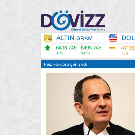
ALTIN
DO
GRAM
6493.745
6493.745
47.3
ALIŞ
SATIŞ
ALIŞ
Faiz koridoru genişledi