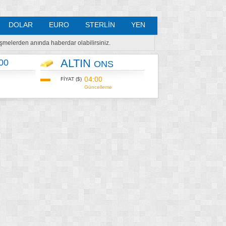
DOLAR
EURO
STERLİN
YEN
lişmelerden anında haberdar olabilirsiniz.
ALTIN
00
ONS
04:00
FİYAT ($)
Güncelleme