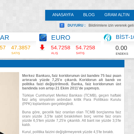
ANASAYFA
BLOG
GRAM ALTIN
DUYURU :
Bildirimlere izin vererek ge
LAR
EURO
BİST-
1
0.00
857
47.3857
54.7264
54.7264
SATIŞ
ALIŞ
SATIŞ
ENDEKS
Merkez Bankası, faiz koridorunun üst bandını 75 baz puan
artırarak yüzde 7,25'e çıkardı. Koridorun alt bandı ve
politika faizi değiştirilmedi. Banka, faiz koridorunun üst
bandında son artışı 21 Ekim 2011'de yapmıştı.
Türkiye Cumhuriyet Merkez Bankası (TCMB), geçen haftaki
faiz artış sinyalinin ardından kritik Para Politikası Kurulu
(PPK) toplantısını gerçekleştirdi.
Buna göre, gecelik faiz oranları olan TCMB borçlanma faiz
oranı yüzde 3,5'te sabit bırakılırken borç verme faiz oranı
yüzde 6,5'ten yüzde 7,25'e çıkarıldı. Alt bant ise yüzde 3,5'te
kaldı.
Kurul, politika faizini değiştirmeyerek yüzde 4,5'te bıraktı.