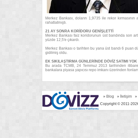
Merkez Bankası, doların 1,9735 ile rekor kırmasının ar
rahatlatmıştı.
21 AY SONRA KORİDORU GENİŞLETTİ
Merkez Bankası faiz koridorunun üst bandında son art
yüzde 12,5'e çıkardı.
Merkez Bankası o tarihten bu yana üst bandı 6 puan dü
gidilmiş oldu.
EK SIKILAŞTIRMA GÜNLERİNDE DÖVİZ SATIMI YOK
Bu arada TCMB, 24 Temmuz 2013 tarihinden itibaren 
bankalara piyasa yapıcısı repo imkanı üzerinden fonlam
»
Blog
»
İletişim
»
Copyright © 2011-2026 