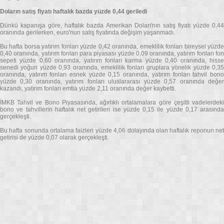
Doların satış fiyatı haftalık bazda yüzde 0,44 geriledi
Dünkü kapanışa göre, haftalık bazda Amerikan Doları'nın satış fiyatı yüzde 0,44
oranında gerilerken, euro'nun satış fiyatında değişim yaşanmadı.
Bu hafta borsa yatırım fonları yüzde 0,42 oranında, emeklilik fonları bireysel yüzde
0,40 oranında, yatırım fonları para piyasası yüzde 0,09 oranında, yatırım fonları fon
sepeti yüzde 0,60 oranında, yatırım fonları karma yüzde 0,40 oranında, hisse
senedi yoğun yüzde 0,93 oranında, emeklilik fonları gruplara yönelik yüzde 0,35
oranında, yatırım fonları esnek yüzde 0,15 oranında, yatırım fonları tahvil bono
yüzde 0,30 oranında, yatırım fonları uluslararası yüzde 0,57 oranında değer
kazandı, yatırım fonları emtia yüzde 2,11 oranında değer kaybetti.
İMKB Tahvil ve Bono Piyasasında, ağırlıklı ortalamalara göre çeşitli vadelerdeki
bono ve tahvillerin haftalık net getirileri ise yüzde 0,15 ile yüzde 0,17 arasında
gerçekleşti.
Bu hafta sonunda ortalama faizleri yüzde 4,06 dolayında olan haftalık reponun net
getirisi de yüzde 0,07 olarak gerçekleşti.