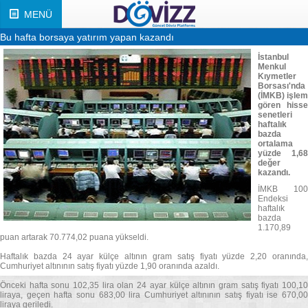
MENÜ
Bu hafta borsaya yatırım yapan kazandı
İstanbul
Menkul
Kıymetler
Borsası'nda
(İMKB) işlem
gören hisse
senetleri
haftalık
bazda
ortalama
yüzde 1,68
değer
kazandı.
İMKB 100
Endeksi
haftalık
bazda
1.170,89
puan artarak 70.774,02 puana yükseldi.
Haftalık bazda 24 ayar külçe altının gram satış fiyatı yüzde 2,20 oranında,
Cumhuriyet altınının satış fiyatı yüzde 1,90 oranında azaldı.
Önceki hafta sonu 102,35 lira olan 24 ayar külçe altının gram satış fiyatı 100,10
liraya, geçen hafta sonu 683,00 lira Cumhuriyet altınının satış fiyatı ise 670,00
liraya geriledi.