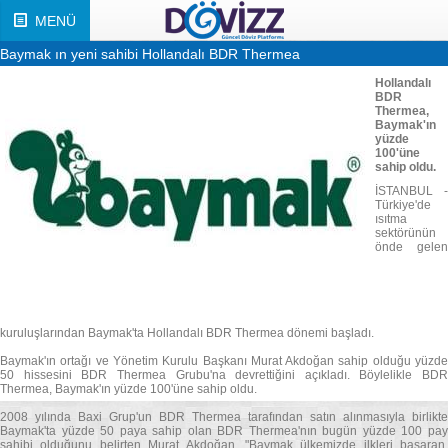
MENÜ
Baymak ın yeni sahibi Hollandalı BDR Thermea
Hollandalı
BDR
Thermea,
Baymak'ın
yüzde
100'üne
sahip oldu.
İSTANBUL -
Türkiye'de
ısıtma
sektörünün
önde gelen
kuruluşlarından Baymak'ta Hollandalı BDR Thermea dönemi başladı.
Baymak'ın ortağı ve Yönetim Kurulu Başkanı Murat Akdoğan sahip olduğu yüzde
50 hissesini BDR Thermea Grubu'na devrettiğini açıkladı. Böylelikle BDR
Thermea, Baymak'ın yüzde 100'üne sahip oldu.
2008 yılında Baxi Grup'un BDR Thermea tarafından satın alınmasıyla birlikte
Baymak'ta yüzde 50 paya sahip olan BDR Thermea'nın bugün yüzde 100 pay
sahibi olduğunu belirten Murat Akdoğan, "Baymak ülkemizde ilkleri başaran,