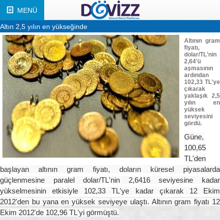
MENÜ
Altın 2,5 yılın en yükseğinde
Altının gram
fiyatı,
dolar/TL'nin
2,64'ü
aşmasının
ardından
102,33 TL'ye
çıkarak
yaklaşık 2,5
yılın en
yüksek
seviyesini
gördü.
Güne,
100,65
TL'den
başlayan altının gram fiyatı, doların küresel piyasalarda
güçlenmesine paralel dolar/TL'nin 2,6416 seviyesine kadar
yükselmesinin etkisiyle 102,33 TL'ye kadar çıkarak 12 Ekim
2012'den bu yana en yüksek seviyeye ulaştı. Altının gram fiyatı 12
Ekim 2012'de 102,96 TL'yi görmüştü.