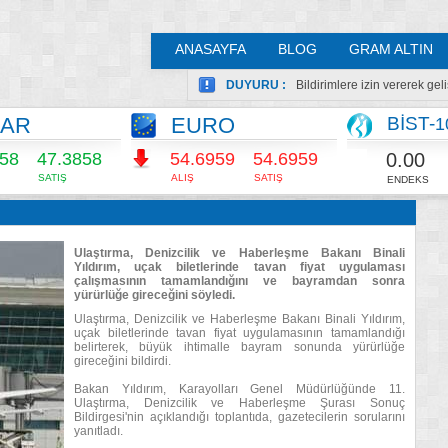
ANASAYFA
BLOG
GRAM ALTIN
DUYURU :
Bildirimlere izin vererek ge
LAR
EURO
BİST-
1
0.00
858
47.3858
54.6966
54.6966
SATIŞ
ALIŞ
SATIŞ
ENDEKS
Ulaştırma, Denizcilik ve Haberleşme Bakanı Binali
Yıldırım, uçak biletlerinde tavan fiyat uygulaması
çalışmasının tamamlandığını ve bayramdan sonra
yürürlüğe gireceğini söyledi.
Ulaştırma, Denizcilik ve Haberleşme Bakanı Binali Yıldırım,
uçak biletlerinde tavan fiyat uygulamasının tamamlandığı
belirterek, büyük ihtimalle bayram sonunda yürürlüğe
gireceğini bildirdi.
Bakan Yıldırım, Karayolları Genel Müdürlüğünde 11.
Ulaştırma, Denizcilik ve Haberleşme Şurası Sonuç
Bildirgesi'nin açıklandığı toplantıda, gazetecilerin sorularını
yanıtladı.