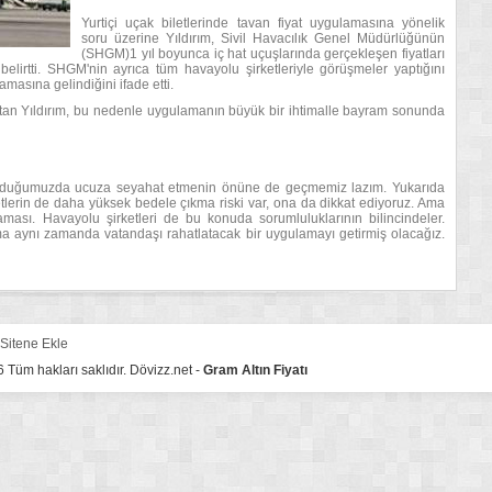
Yurtiçi uçak biletlerinde tavan fiyat uygulamasına yönelik
soru üzerine Yıldırım, Sivil Havacılık Genel Müdürlüğünün
(SHGM)1 yıl boyunca iç hat uçuşlarında gerçekleşen fiyatları
ı belirtti. SHGM'nin ayrıca tüm havayolu şirketleriyle görüşmeler yaptığını
masına gelindiğini ifade etti.
atan Yıldırım, bu nedenle uygulamanın büyük bir ihtimalle bayram sonunda
koyduğumuzda ucuza seyahat etmenin önüne de geçmemiz lazım. Yukarıda
etlerin de daha yüksek bedele çıkma riski var, ona da dikkat ediyoruz. Ama
ması. Havayolu şirketleri de bu konuda sorumluluklarının bilincindeler.
 aynı zamanda vatandaşı rahatlatacak bir uygulamayı getirmiş olacağız.
Sitene Ekle
Tüm hakları saklıdır. Dövizz.net -
Gram Altın Fiyatı