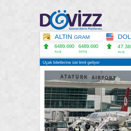
ALTIN
DO
GRAM
6489.690
6489.690
47.3
ALIŞ
SATIŞ
ALIŞ
Uçak biletlerine üst limit geliyor