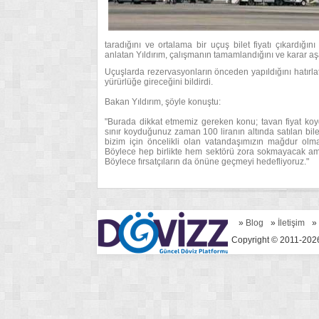
taradığını ve ortalama bir uçuş bilet fiyatı çıkardığın
anlatan Yıldırım, çalışmanın tamamlandığını ve karar aşa
Uçuşlarda rezervasyonların önceden yapıldığını hatırl
yürürlüğe gireceğini bildirdi.
Bakan Yıldırım, şöyle konuştu:
"Burada dikkat etmemiz gereken konu; tavan fiyat 
sınır koyduğunuz zaman 100 liranın altında satılan bil
bizim için öncelikli olan vatandaşımızın mağdur olma
Böylece hep birlikte hem sektörü zora sokmayacak ama
Böylece fırsatçıların da önüne geçmeyi hedefliyoruz."
»
Blog
»
İletişim
»
Copyright © 2011-2026 