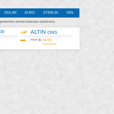
DOLAR
EURO
STERLİN
YEN
lişmelerden anında haberdar olabilirsiniz.
ALTIN
00
ONS
04:00
FİYAT ($)
Güncelleme