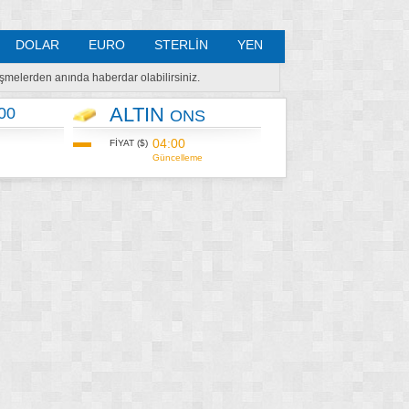
DOLAR
EURO
STERLİN
YEN
lişmelerden anında haberdar olabilirsiniz.
ALTIN
00
ONS
04:00
FİYAT ($)
Güncelleme