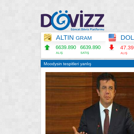
ALTIN
DO
GRAM
6639.890
6639.890
47.3
ALIŞ
SATIŞ
ALIŞ
Moodysin tespitleri yanlış