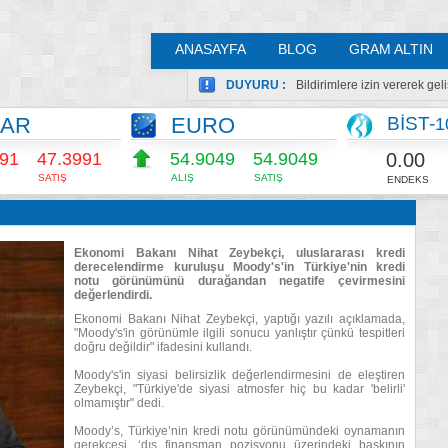
ANASAYFA
BLOG
GRAM ALTIN
DUYURU :
Bildirimlere izin vererek ge
LAR
EURO
BİST-
1
0.00
991
47.3991
54.9042
54.9042
SATIŞ
ALIŞ
SATIŞ
ENDEKS
Ekonomi Bakanı Nihat Zeybekçi, uluslararası kredi
derecelendirme kuruluşu Moody's'in Türkiye'nin kredi
notu görünümünü durağandan negatife çevirmesini
değerlendirdi.
Ekonomi Bakanı Nihat Zeybekçi, yaptığı yazılı açıklamada,
"Moody's'in görünümle ilgili sonucu yanlıştır çünkü tespitleri
doğru değildir" ifadesini kullandı.
Moody's'in siyasi belirsizlik değerlendirmesini de eleştiren
Zeybekçi, "Türkiye'de siyasi atmosfer hiç bu kadar 'belirli'
olmamıştır" dedi.
Moody’s, Türkiye’nin kredi notu görünümündeki oynamanın
gerekçesi, ‘dış finansman pozisyonu üzerindeki baskının