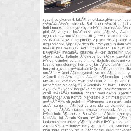
sosyal ve ekonomik faktÃ¶rler dikkate alÄ±narak he
yÃ¼rÃ¼rlÃ¼ÄŸe girecek. Belirlenen Ã¼cret tarifesi ve
belirlenmesinde, otoyol veya eriÅŸme kontrolÃ¼nÃ¼
gibi; Ã§evre yolu, baÄŸlantÄ± yolu, kÃ¶prÃ¼, tÃ¼nel
uygulamasÄ±nda iÅŸletmecilik gereÄŸi kullanÄ±mÄ± t
sÄ±nÄ±flarÄ±nÄ±n tespitinde Ã§eken ve Ã§ekilen 
uygulamasÄ± yapÄ±lÄ±rken bu araÃ§larÄ±n dolu vey
baÅŸÄ±nda yÄ±llÄ±k ÃœFE deÄŸerleri ile fiyat a
BakanlÄ±k makamÄ± oluruyla Ã¼cret tarifesinin uygu
oluÅŸmasÄ± halinde Ä°darece bu sÃ¼re uzatÄ±lab
iÅŸletmesinden sorumlu birimler ile trafik denetimi 
kesime girmelerinde herhangi bir Ã¼cret alÄ±nmaya
benzeri olaylara mÃ¼dahale iÃ§in gÃ¶revlendirilen itf
araÃ§lar Ã¼cret Ã¶demeyecek. Ãœcret Ã¶demeden ya
Ã¼cretli olduÄŸu halde Ã¼cret Ã¶demeden geÃ§iÅ
MÃ¼dÃ¼rlÃ¼ÄŸÃ¼nÃ¼n TeÅŸkilat ve GÃ¶revleri Ha
mesafesine ait geÃ§iÅŸ Ã¼cretinin on katÄ± tutarÄ
Ã§Ä±kÄ±ÅŸ yapÄ±lan giÅŸelere en uzak mesafede ola
yapÄ±ldÄ±ÄŸÄ± tarihten itibaren yedi gÃ¼n iÃ§eris
tarafÄ±ndan Ana Kontrol Merkezine bildirilmesi duru
geÃ§iÅŸ Ã¼creti bedelinin Ã¶denmesinden araÃ§ sahi
araÃ§ sahibinin Ã¶lmesi durumunda varislerinden s
sahibinin Ã¶lÃ¼m raporu evraka eklenecek. Ä°dari par
iÃ§erisinde Ã¶denecek. Bu sÃ¼rede Ã¶denmeyen geÃ§
UsulÃ¼ HakkÄ±nda Kanun hÃ¼kÃ¼mlerine gÃ¶re ilgili 
toplama sistemlerine yÃ¶nelik tesis ettiÄŸi kamerala
Ã§alÄ±ÅŸtÄ±rÄ±lmasÄ±na yÃ¶nelik olacak. Kamera gÃ¶
idari para cezasÄ±nÄ±n Ã¶demesini durdurmayacak