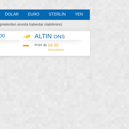
DOLAR
EURO
STERLİN
YEN
lişmelerden anında haberdar olabilirsiniz.
ALTIN
00
ONS
04:00
FİYAT ($)
Güncelleme