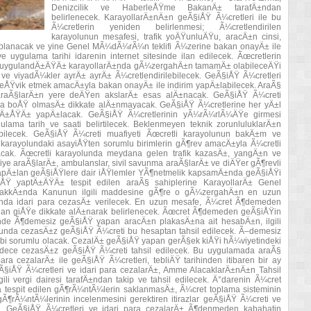
Denizcilik ve HaberleÅŸme BakanÄ± tarafÄ±ndan
belirlenecek. KarayollarÄ±nÄ±n geÃ§iÅŸ Ã¼cretleri ile bu
Ã¼cretlerin yeniden belirlenmesi; Ã¼cretlendirilen
karayolunun mesafesi, trafik yoÄŸunluÄŸu, aracÄ±n cinsi,
saplanacak ve yine Genel MÃ¼dÃ¼rÃ¼n teklifi Ã¼zerine bakan onayÄ± ile
 uygulama tarihi idarenin internet sitesinde ilan edilecek. Ãœcretlerin
n uygulandÄ±ÄŸÄ± karayollarÄ±nda gÃ¼zergahÄ±n tamamÄ± olabileceÄŸi
 ve viyadÃ¼kler ayrÄ± ayrÄ± Ã¼cretlendirilebilecek. GeÃ§iÅŸ Ã¼cretleri
eÅŸvik etmek amacÄ±yla bakan onayÄ± ile indirim yapÄ±labilecek. AraÃ§
araÃ§larÄ±n yere deÄŸen akslarÄ± esas alÄ±nacak. GeÃ§iÅŸ Ã¼creti
a boÅŸ olmasÄ± dikkate alÄ±nmayacak. GeÃ§iÅŸ Ã¼cretlerine her yÄ±l
rtÄ±ÅŸÄ± yapÄ±lacak. GeÃ§iÅŸ Ã¼cretlerinin yÃ¼rÃ¼rlÃ¼ÄŸe girmesi
lama tarih ve saati belirtilecek. Beklenmeyen teknik zorunluluklarÄ±n
ilecek. GeÃ§iÅŸ Ã¼creti muafiyeti Ãœcretli karayolunun bakÄ±m ve
ve karayolundaki asayiÅŸten sorumlu birimlerin gÃ¶rev amacÄ±yla Ã¼cretli
cak. Ãœcretli karayolunda meydana gelen trafik kazasÄ±, yangÄ±n ve
aiye araÃ§larÄ±, ambulanslar, sivil savunma araÃ§larÄ± ve diÄŸer gÃ¶revli
pÄ±lan geÃ§iÅŸlere dair iÅŸlemler YÃ¶netmelik kapsamÄ±nda geÃ§iÅŸi
Ÿ yaptÄ±ÄŸÄ± tespit edilen araÃ§ sahiplerine KarayollarÄ± Genel
kkÄ±nda Kanunun ilgili maddesine gÃ¶re o gÃ¼zergahÄ±n en uzun
±nda idari para cezasÄ± verilecek. En uzun mesafe, Ã¼cret Ã¶demeden
n giÅŸe dikkate alÄ±narak belirlenecek. Ãœcret Ã¶demeden geÃ§iÅŸin
inde Ã¶demesiz geÃ§iÅŸ yapan aracÄ±n plakasÄ±na ait hesabÄ±n, ilgili
munda cezasÄ±z geÃ§iÅŸ Ã¼creti bu hesaptan tahsil edilecek. Ã–demesiz
bi sorumlu olacak. CezalÄ± geÃ§iÅŸ yapan gerÃ§ek kiÅŸi hÃ¼viyetindeki
adece cezasÄ±z geÃ§iÅŸ Ã¼creti tahsil edilecek. Bu uygulamada araÃ§
a cezalarÄ± ile geÃ§iÅŸ Ã¼cretleri, tebliÄŸ tarihinden itibaren bir ay
iÅŸ Ã¼cretleri ve idari para cezalarÄ±, Amme AlacaklarÄ±nÄ±n Tahsil
vergi dairesi tarafÄ±ndan takip ve tahsil edilecek. Ä°darenin Ã¼cret
rla tespit edilen gÃ¶rÃ¼ntÃ¼lerin saklanmasÄ±, Ã¼cret toplama sisteminin
rÃ¼ntÃ¼lerinin incelenmesini gerektiren itirazlar geÃ§iÅŸ Ã¼creti ve
. GeÃ§iÅŸ Ã¼cretleri ve idari para cezalarÄ± Ã¶denmeden kabahatin