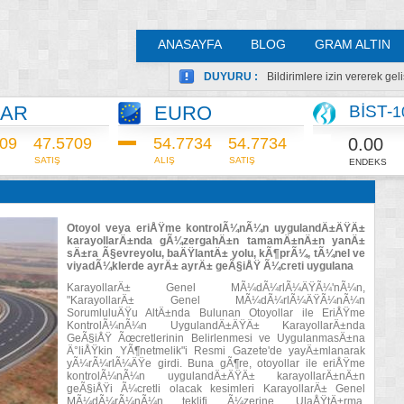
ANASAYFA
BLOG
GRAM ALTIN
DUYURU :
Bildirimlere izin vererek ge
LAR
EURO
BİST-
1
0.00
709
47.5709
54.7727
54.7727
SATIŞ
ALIŞ
SATIŞ
ENDEKS
Otoyol veya eriÅŸme kontrolÃ¼nÃ¼n uygulandÄ±ÄŸÄ±
karayollarÄ±nda gÃ¼zergahÄ±n tamamÄ±nÄ±n yanÄ±
sÄ±ra Ã§evreyolu, baÄŸlantÄ± yolu, kÃ¶prÃ¼, tÃ¼nel ve
viyadÃ¼klerde ayrÄ± ayrÄ± geÃ§iÅŸ Ã¼creti uygulana
KarayollarÄ± Genel MÃ¼dÃ¼rlÃ¼ÄŸÃ¼'nÃ¼n,
"KarayollarÄ± Genel MÃ¼dÃ¼rlÃ¼ÄŸÃ¼nÃ¼n
SorumluluÄŸu AltÄ±nda Bulunan Otoyollar ile EriÅŸme
KontrolÃ¼nÃ¼n UygulandÄ±ÄŸÄ± KarayollarÄ±nda
GeÃ§iÅŸ Ãœcretlerinin Belirlenmesi ve UygulanmasÄ±na
Ä°liÅŸkin YÃ¶netmelik"i Resmi Gazete'de yayÄ±mlanarak
yÃ¼rÃ¼rlÃ¼ÄŸe girdi. Buna gÃ¶re, otoyollar ile eriÅŸme
kontrolÃ¼nÃ¼n uygulandÄ±ÄŸÄ± karayollarÄ±nÄ±n
geÃ§iÅŸi Ã¼cretli olacak kesimleri KarayollarÄ± Genel
MÃ¼dÃ¼rÃ¼nÃ¼n teklifi Ã¼zerine, UlaÅŸtÄ±rma,