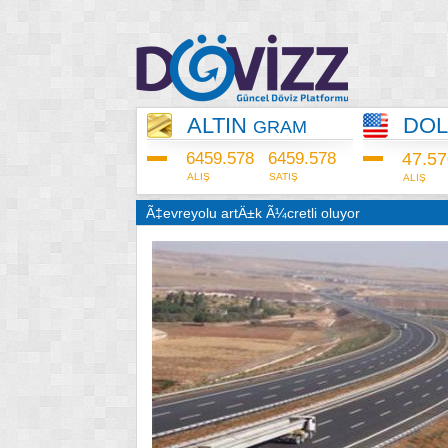
ALTIN
DO
GRAM
6459.578
6459.578
47.5
ALIŞ
SATIŞ
ALIŞ
Ã‡evreyolu artÄ±k Ã¼cretli oluyor