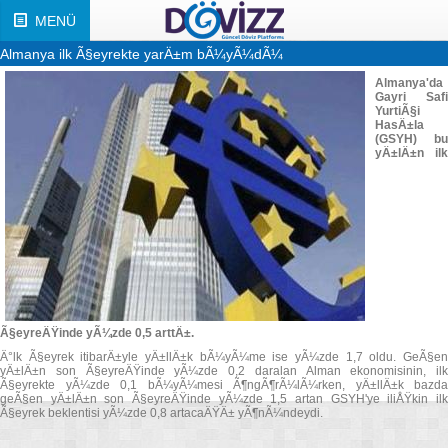
MENÜ
Almanya ilk Ã§eyrekte yarÄ±m bÃ¼yÃ¼dÃ¼
Almanya'da
Gayri Safi
YurtiÃ§i
HasÄ±la
(GSYH) bu
yÄ±lÄ±n ilk
Ã§eyreÄŸinde yÃ¼zde 0,5 arttÄ±.
Ä°lk Ã§eyrek itibarÄ±yle yÄ±llÄ±k bÃ¼yÃ¼me ise yÃ¼zde 1,7 oldu. GeÃ§en
yÄ±lÄ±n son Ã§eyreÄŸinde yÃ¼zde 0,2 daralan Alman ekonomisinin, ilk
Ã§eyrekte yÃ¼zde 0,1 bÃ¼yÃ¼mesi Ã¶ngÃ¶rÃ¼lÃ¼rken, yÄ±llÄ±k bazda
geÃ§en yÄ±lÄ±n son Ã§eyreÄŸinde yÃ¼zde 1,5 artan GSYH'ye iliÅŸkin ilk
Ã§eyrek beklentisi yÃ¼zde 0,8 artacaÄŸÄ± yÃ¶nÃ¼ndeydi.