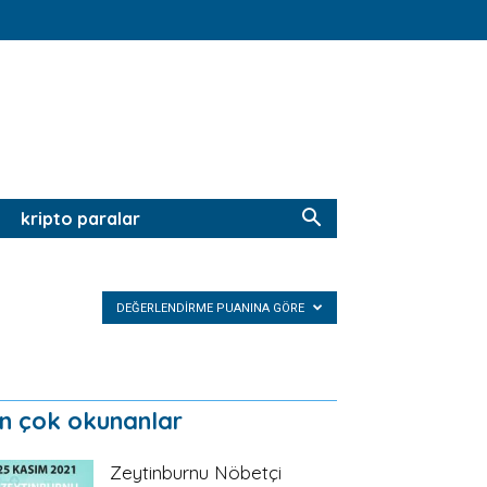
kripto paralar
DEĞERLENDIRME PUANINA GÖRE
n çok okunanlar
Zeytinburnu Nöbetçi