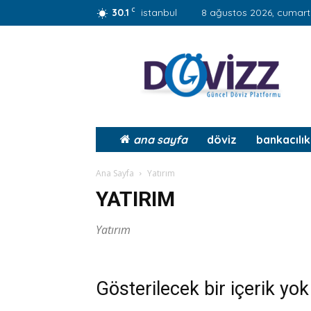
C
30.1
i̇stanbul
8 ağustos 2026, cumart
Dövizz.net
ana sayfa
döviz
bankacılık
Ana Sayfa
Yatırım
YATIRIM
Yatırım
Gösterilecek bir içerik yok