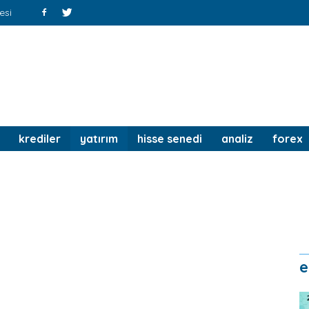
esi
krediler
yatırım
hisse senedi
analiz
forex
e